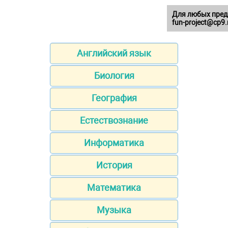
Для любых пред
fun-project@cp9.
Английский язык
Биология
География
Естествознание
Информатика
История
Математика
Музыка