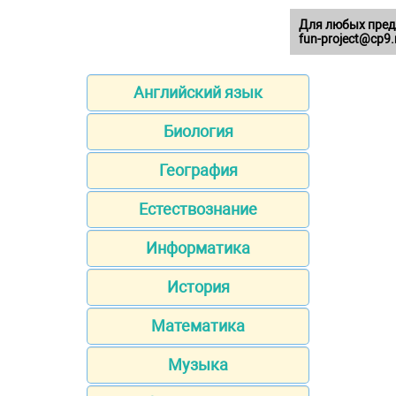
Для любых пред
fun-project@cp9.
Английский язык
Биология
География
Естествознание
Информатика
История
Математика
Музыка