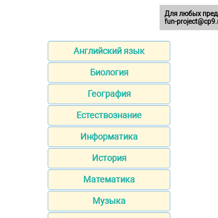
Для любых пред
fun-project@cp9.
Английский язык
Биология
География
Естествознание
Информатика
История
Математика
Музыка