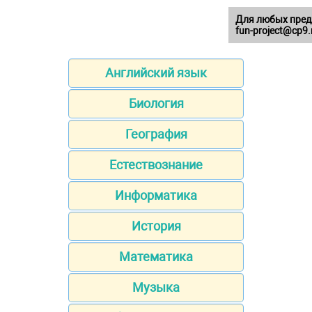
Для любых пред
fun-project@cp9.
Английский язык
Биология
География
Естествознание
Информатика
История
Математика
Музыка