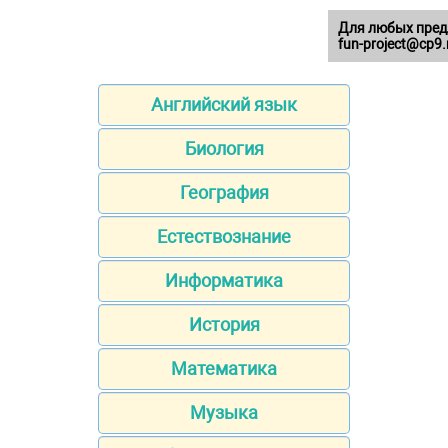
Для любых пред
fun-project@cp9.
Английский язык
Биология
География
Естествознание
Информатика
История
Математика
Музыка