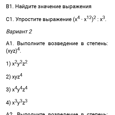
В1. Найдите значение выражения
4
12
2
3
С1. Упростите выражение (х
∙ х
)
: х
.
Вариант 2
А1. Выполните возведение в степень:
4
(xyz)
.
2
2
2
1) x
y
z
4
2) xyz
4
4
4
3) x
y
z
3
3
3
4) x
y
z
А2. Выполните возведение в степень: