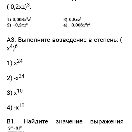
3
(-0,2хz)
.
А3. Выполните возведение в степень: (-
4
6
x
)
.
24
1) x
24
2) -x
10
3) x
10
4) -x
В1. Найдите значение выражения