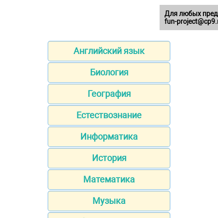
Для любых пред
fun-project@cp9.
Английский язык
Биология
География
Естествознание
Информатика
История
Математика
Музыка