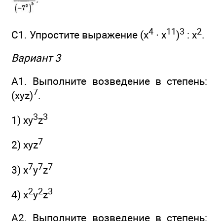
4
11
3
2
С1. Упростите выражение (х
∙ х
)
: х
.
Вариант 3
А1. Выполните возведение в степень:
7
(xyz)
.
3
3
1) xy
z
7
2) xyz
7
7
7
3) x
y
z
2
2
3
4) x
y
z
A2. Выполните возведение в степень: