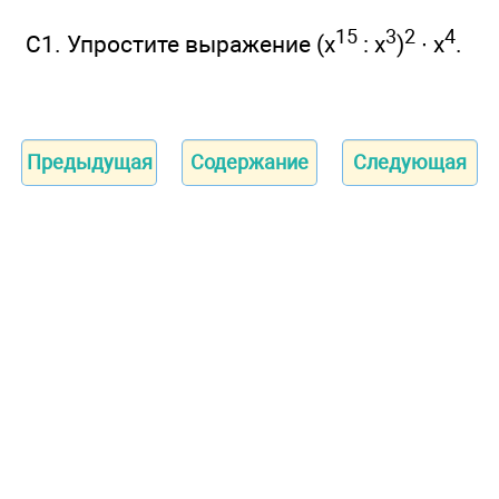
15
3
2
4
С1. Упростите выражение (x
: х
)
∙ х
.
Предыдущая
Содержание
Следующая