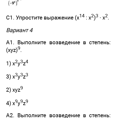
14
2
3
2
С1. Упростите выражение (х
: х
)
∙ х
.
Вариант 4
А1. Выполните возведение в степень:
9
(xyz)
.
2
3
4
1) x
y
z
3
3
3
3) x
y
z
9
2) xyz
9
9
9
4) x
y
z
A2. Выполните возведение в степень: