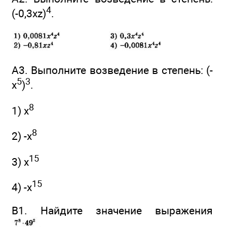
4
(-0,3xz)
.
А3. Выполните возведение в степень: (-
5
3
х
)
.
8
1) х
8
2) -х
15
3) х
15
4) -х
В1. Найдите значение выражения