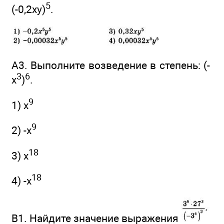
5
(-0,2ху)
.
А3. Выполните возведение в степень: (-
3
6
х
)
.
9
1) х
9
2) -х
18
3) х
18
4) -x
В1. Найдите значение выражения