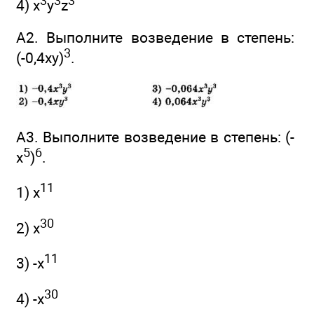
3
3
3
4) x
y
z
A2. Выполните возведение в степень:
3
(-0,4ху)
.
А3. Выполните возведение в степень: (-
5
6
х
)
.
11
1) х
30
2) х
11
3) -х
30
4) -х