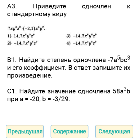
А3. Приведите одночлен к
стандартному виду
5
3
В1. Найдите степень одночлена -7а
bс
и его коэффициент. В ответ запишите их
произведение.
3
С1. Найдите значение одночлена 58а
b
при а = -20, b = -3/29.
Предыдущая
Содержание
Следующая