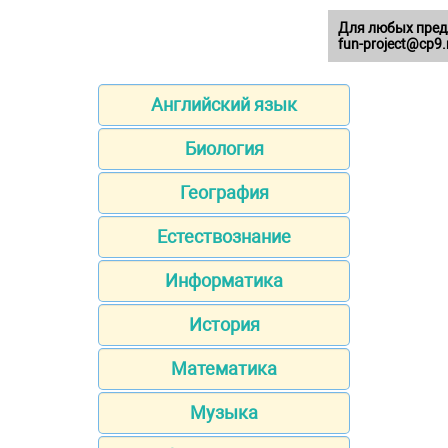
Для любых пред
fun-project@cp9.
Английский язык
Биология
География
Естествознание
Информатика
История
Математика
Музыка