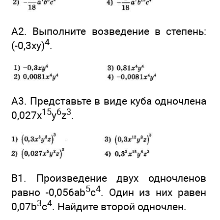
А2. Выполните возведение в степень:
4
(-0,3хy)
.
А3. Представьте в виде куба одночлена
15
6
3
0,027x
y
z
.
В1. Произведение двух одночленов
5
4
равно -0,056аb
с
. Один из них равен
3
4
0,07b
с
. Найдите второй одночлен.