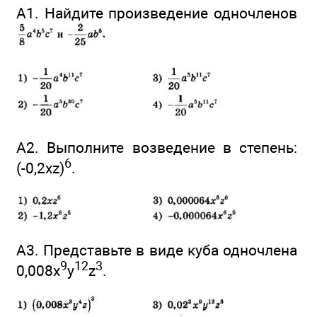
А1. Найдите произведение одночленов
А2. Выполните возведение в степень:
6
(-0,2хz)
.
А3. Представьте в виде куба одночлена
9
12
3
0,008x
y
z
.