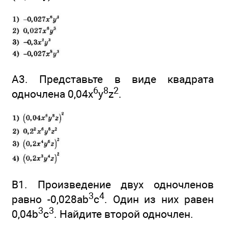
А3. Представьте в виде квадрата
6
8
2
одночлена 0,04x
y
z
.
В1. Произведение двух одночленов
3
4
равно -0,028аb
c
. Один из них равен
3
3
0,04b
с
. Найдите второй одночлен.