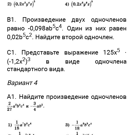
В1. Произведение двух одночленов
5
4
равно -0,098аb
с
. Один из них равен
5
2
0,02b
с
. Найдите второй одночлен.
5
С1. Представьте выражение 125x
∙
2
3
(-1,2x
)
в виде одночлена
стандартного вида.
Вариант 4
А1. Найдите произведение одночленов