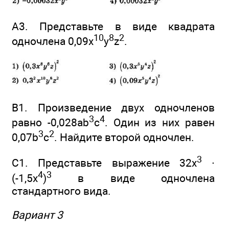
А3. Представьте в виде квадрата
10
8
2
одночлена 0,09x
y
z
.
В1. Произведение двух одночленов
3
4
равно -0,028аb
с
. Один из них равен
3
2
0,07b
с
. Найдите второй одночлен.
3
С1. Представьте выражение 32x
∙
4
3
(-1,5x
)
в виде одночлена
стандартного вида.
Вариант 3