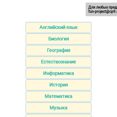
Для любых пред
fun-project@cp9.
Английский язык
Биология
География
Естествознание
Информатика
История
Математика
Музыка