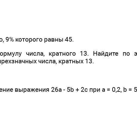
о, 9% которого равны 45.
ормулу числа, кратного 13. Найдите по 
рехзначных числа, кратных 13.
ие выражения 26а - 5b + 2с при а = 0,2, b = 5,7