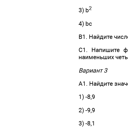
2
3) b
4) bс
В1. Найдите числ
С1. Напишите ф
наименьших четы
Вариант 3
А1. Найдите значен
1) -8,9
2) -9,9
3) -8,1