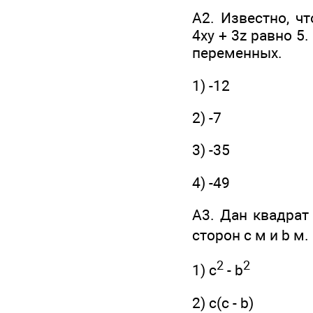
А2. Известно, ч
4ху + 3z равно 5
переменных.
1) -12
2) -7
3) -35
4) -49
А3. Дан квадрат
сторон с м и b м
2
2
1) с
- b
2) с(с - b)