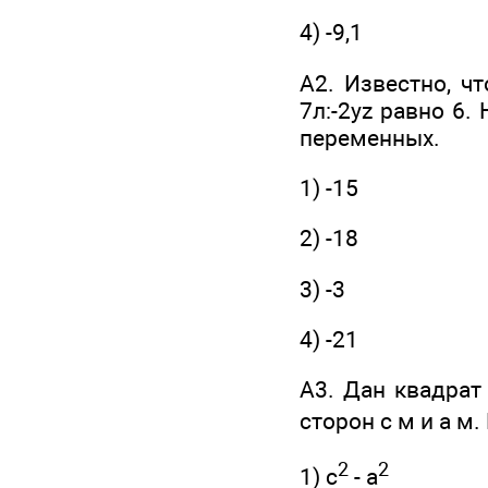
4) -9,1
А2. Известно, ч
7л:-2yz равно 6.
переменных.
1) -15
2) -18
3) -3
4) -21
А3. Дан квадрат
сторон с м и а м
2
2
1) с
- а