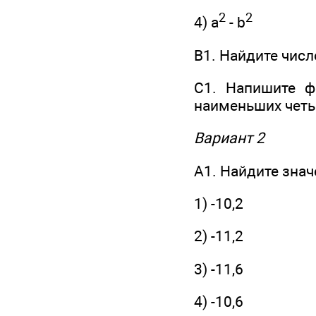
2
2
4) а
- b
В1. Найдите числ
С1. Напишите ф
наименьших четы
Вариант 2
А1. Найдите значен
1) -10,2
2) -11,2
3) -11,6
4) -10,6