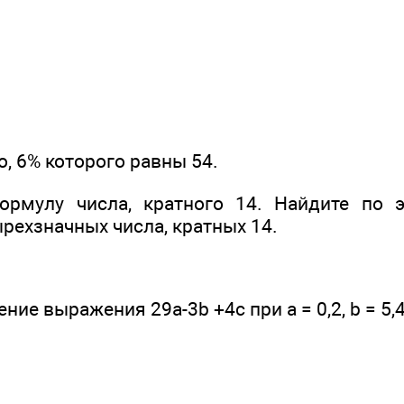
о, 6% которого равны 54.
ормулу числа, кратного 14. Найдите по 
рехзначных числа, кратных 14.
ние выражения 29а-3b +4с при а = 0,2, b = 5,4,