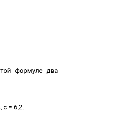
этой формуле два
 с = 6,2.