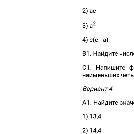
2) ас
2
3) а
4) с(с - а)
В1. Найдите числ
С1. Напишите ф
наименьших четы
Вариант 4
А1. Найдите значе
1) 13,4
2) 14,4