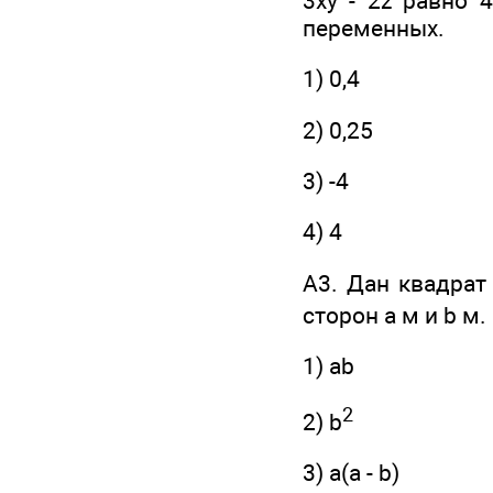
3ху - 2z равно
переменных.
1) 0,4
2) 0,25
3) -4
4) 4
А3. Дан квадрат
сторон а м и b м
1) ab
2
2) b
3) а(а - b)