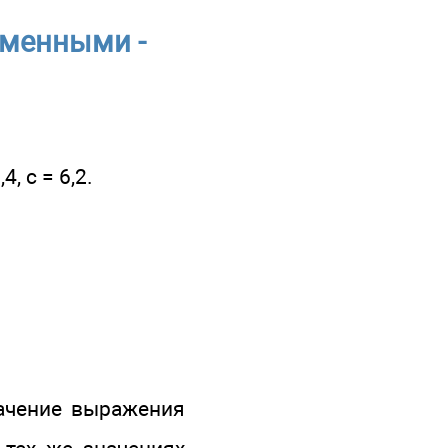
еменными -
, с = 6,2.
начение выражения