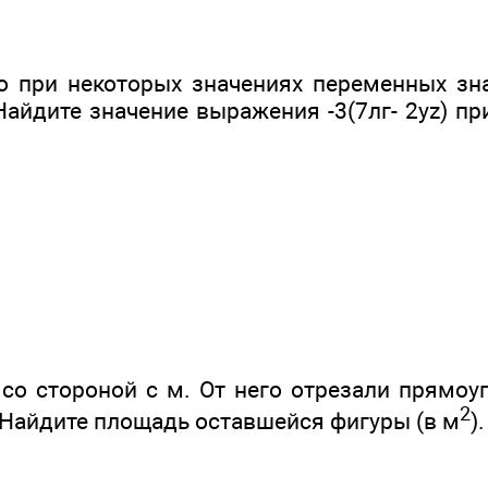
то при некоторых значениях переменных з
 Найдите значение выражения -3(7лг- 2yz) пр
 со стороной с м. От него отрезали прямоу
2
. Найдите площадь оставшейся фигуры (в м
).