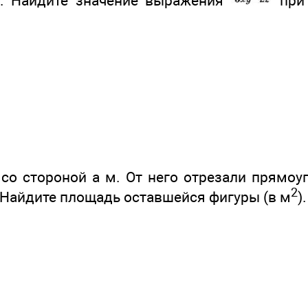
 4. Найдите значение выражения
при 
 со стороной а м. От него отрезали прямоу
2
. Найдите площадь оставшейся фигуры (в м
).