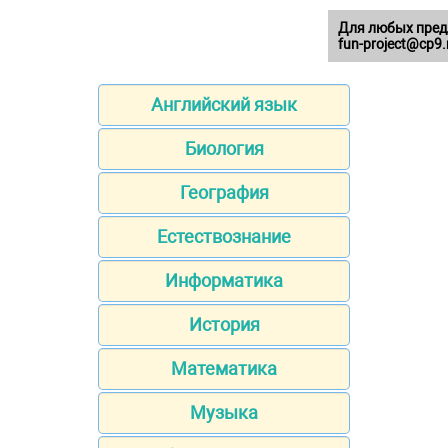
Для любых пред
fun-project@cp9.
Английский язык
Биология
География
Естествознание
Информатика
История
Математика
Музыка