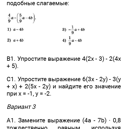
подобные слагаемые:
В1. Упростите выражение 4(2х - 3) - 2(4x
+ 5).
С1. Упростите выражение 6(3x - 2y) - 3(y
+ x) + 2(5x - 2y) и найдите его значение
при х = -1, у = -2.
Вариант 3
А1. Замените выражение (4а - 7b) ∙ 0,8
тождественно равным, используя