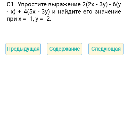
С1. Упростите выражение 2(2х - 3у) - 6(y
- х) + 4(5х - 3у) и найдите его значение
при х = -1, у = -2.
Предыдущая
Содержание
Следующая