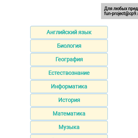
Для любых пред
fun-project@cp9.
Английский язык
Биология
География
Естествознание
Информатика
История
Математика
Музыка