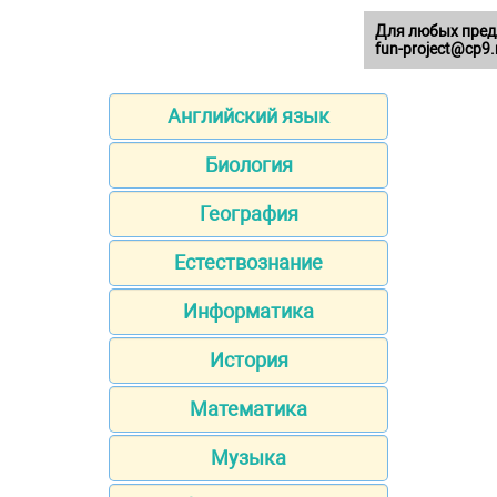
Для любых пред
fun-project@cp9.
Английский язык
Биология
География
Естествознание
Информатика
История
Математика
Музыка