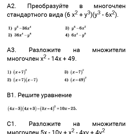
А2. Преобразуйте в многочлен
2
3
3
2
стандартного вида (6 х
+ у
)(у
- 6х
).
А3. Разложите на множители
2
многочлен x
- 14x + 49.
В1. Решите уравнение
C1. Разложите на множители
2
2
многочлен 5х - 10у + х
- 4ху + 4у
.