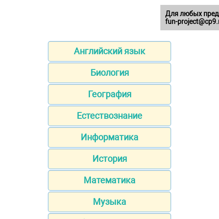
Для любых пред
fun-project@cp9.
Английский язык
Биология
География
Естествознание
Информатика
История
Математика
Музыка