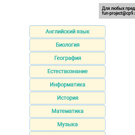
Для любых пред
fun-project@cp9.
Английский язык
Биология
География
Естествознание
Информатика
История
Математика
Музыка