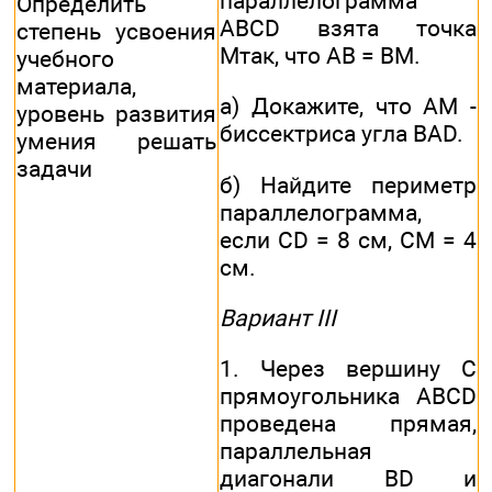
параллелограмма
Определить
ABCD взята точка
степень усвоения
Мтак, что АВ = ВМ.
учебного
материала,
а) Докажите, что AM -
уровень развития
биссектриса угла BAD.
умения решать
задачи
б) Найдите периметр
параллелограмма,
если CD = 8 см, СМ = 4
см.
Вариант III
1. Через вершину С
прямоугольника ABCD
проведена прямая,
параллельная
диагонали BD и