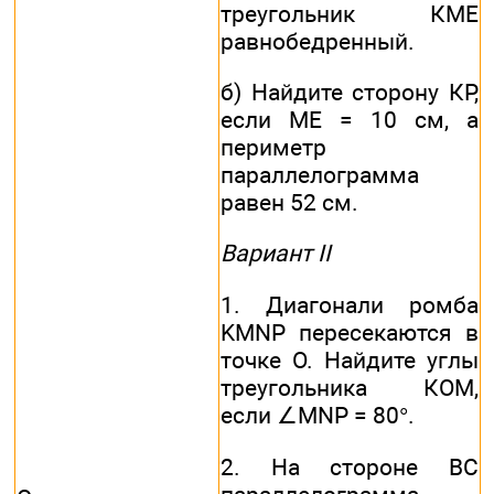
треугольник КМЕ
равнобедренный.
б) Найдите сторону КP,
если ME = 10 см, а
периметр
параллелограмма
равен 52 см.
Вариант II
1. Диагонали ромба
KMNP пересекаются в
точке О. Найдите углы
треугольника КОМ,
если ∠MNP = 80°.
2. На стороне ВС