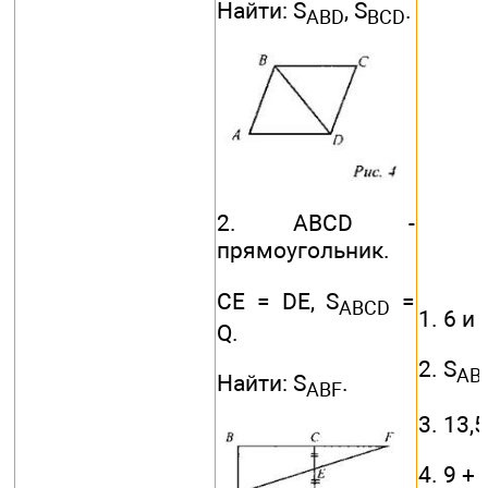
Найти: S
, S
.
ABD
BCD
2. ABCD -
прямоугольник.
СЕ = DE, S
=
ABCD
1. 6 и 
Q.
2. S
AB
Найти: S
.
ABF
3. 13,5
4. 9 + 