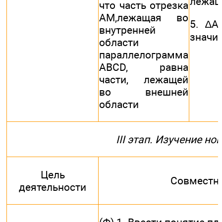
лежащ
что часть отрезка
AM,лежащая во
5. ∆A
внутренней
значи
области
параллелограмма
ABCD, равна
части, лежащей
во внешней
области
III этап. Изучение н
Цель
Совместна
деятельности