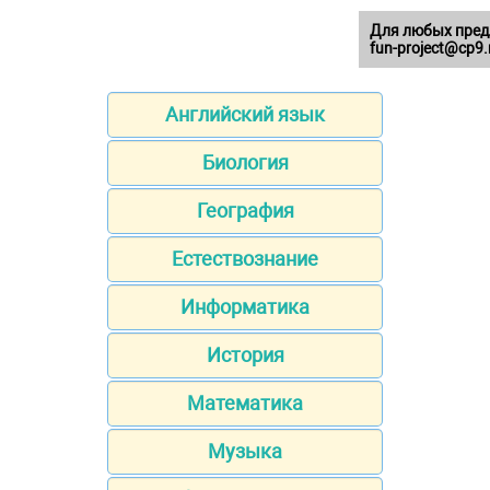
Для любых пред
fun-project@cp9.
Английский язык
Биология
География
Естествознание
Информатика
История
Математика
Музыка