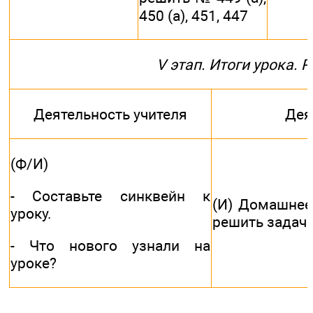
450 (а), 451, 447
V этап. Итоги урока. 
Деятельность учителя
Дея
(Ф/И)
- Составьте синквейн к
(И) Домашнее 
уроку.
решить задачи 
- Что нового узнали на
уроке?