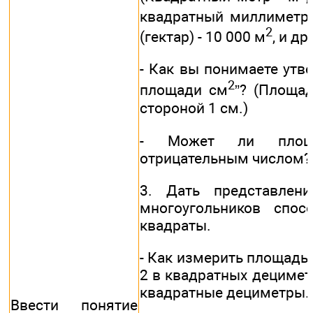
квадратный миллиметр
2
(гектар) - 10 000 м
, и др.
- Как вы понимаете утв
2
площади см
”? (Площа
стороной 1 см.)
- Может ли площа
отрицательным числом? (
3. Дать представлен
многоугольников спо
квадраты.
- Как измерить площадь 
2 в квадратных децимет
квадратные дециметры.
Ввести понятие