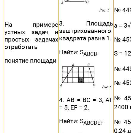
№ 449 
3. Площадь
На примере
a = 3√2
заштрихованного
устных задач и
квадрата равна 1.
простых задачах
№ 450 
отработать
Найти: S
.
S = 12,
ABCD
понятие площади
№ 449 
№ 450 
№ 451
4. АВ = ВС = 3, AF
2400 
= 5, EF = 2.
Найти: S
.
№ 451
ABCDEF
0,24 д