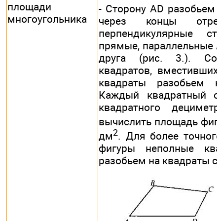
площади
- Сторону AD разобьем 
многоугольника
через концы отре
перпендикулярные с
прямые, параллельные AD
друга (рис. 3.). Со
квадратов, вместивших
квадраты разобьем н
Каждый квадратный са
квадратного децимет
вычислить площадь фиг
2
дм
. Для более точног
фигуры неполные кв
разобьем на квадраты со 