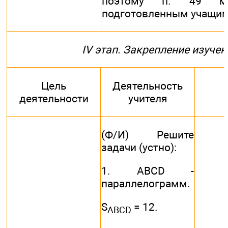
поэтому п. 49 мо
подготовленным учащимс
IV этап. Закрепление изуче
Цель
Деятельность
деятельности
учителя
(Ф/И) Решите
задачи (устно):
1. ABCD -
параллелограмм.
S
= 12.
ABCD