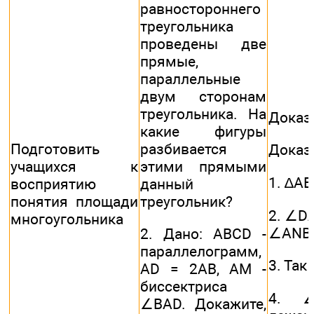
равностороннего
треугольника
проведены две
прямые,
параллельные
двум сторонам
треугольника. На
Доказа
какие фигуры
Подготовить
разбивается
Доказ
учащихся к
этими прямыми
1. ∆AB
восприятию
данный
понятия площади
треугольник?
2. ∠D
многоугольника
∠ANB 
2. Дано: ABCD -
параллелограмм,
3. Так
AD = 2АВ, AM -
биссектриса
4. ∠
∠BAD. Докажите,