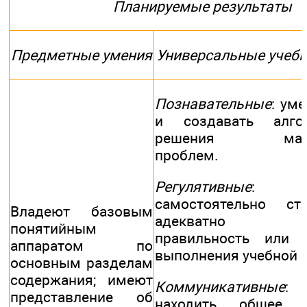
Планируемые результаты
Предметные умения
Универсальные учебн
Познавательные
: ум
и создавать алг
решения матем
проблем.
Регулятивные
: 
самостоятельно ст
Владеют базовым
адекватно оц
понятийным
правильность или 
аппаратом по
выполнения учебной з
основным разделам
содержания; имеют
Коммуникативные
:
представление об
находить общее 