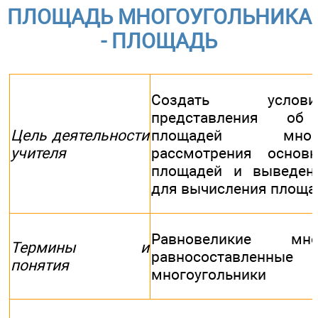
ПЛОЩАДЬ МНОГОУГОЛЬНИКА
- ПЛОЩАДЬ
Создать усло
представления об
Цель деятельности
площадей многоуг
учителя
рассмотрения основ
площадей и выведен
для вычисления площа
Равновеликие много
Термины и
равносоставленные
понятия
многоугольники