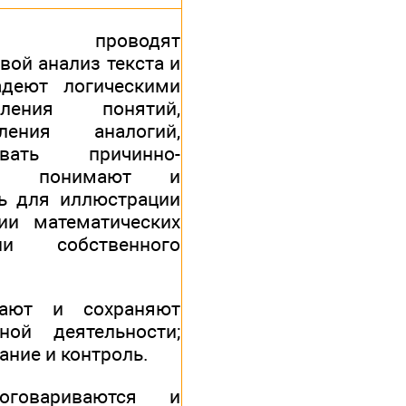
проводят
ой анализ текста и
адеют логическими
ления понятий,
ления аналогий,
вать причинно-
зи; понимают и
ь для иллюстрации
ии математических
ии собственного
мают и сохраняют
ой деятельности;
ние и контроль.
оговариваются и