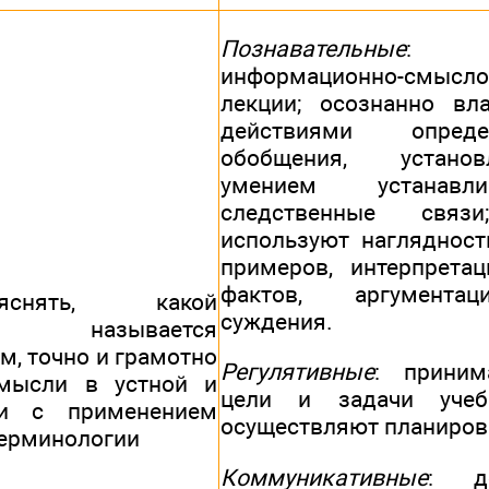
Познавательные
: 
информационно-смыслов
лекции; осознанно вл
действиями опреде
обобщения, установ
умением устанавли
следственные свя
используют наглядност
примеров, интерпретац
фактов, аргументац
снять, какой
суждения.
ик называется
, точно и грамотно
Регулятивные
: прини
мысли в устной и
цели и задачи учебн
чи с применением
осуществляют планирова
терминологии
Коммуникативные
: д