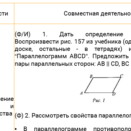
сти
Совместная деятельно
(Ф/И) 1. Дать определение па
Воспроизвести рис. 157 из учебника (од
доске, остальные - в тетрадях) и
“Параллелограмм ABCD”. Предложить 
пары параллельных сторон: АВ || СD, ВС |
ение
ма и
ства
(Ф) 2. Рассмотреть свойства параллело
• В параллелограмме противопол