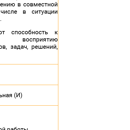
ению в совместной
 числе в ситуации
.
ют способность к
у восприятию
в, задач, решений,
ьная (И)
ой работы