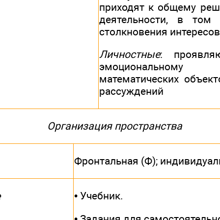
приходят к общему реш
деятельности, в том
столкновения интересов
Личностные
: проявля
эмоциональном
математических объекто
рассуждений
Организация пространства
Фронтальная (Ф); индивидуал
• Учебник.
е
• Задания для самостоятельн