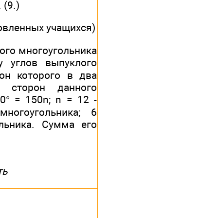
(9.)
овленных учащихся)
ого многоугольника
у углов выпуклого
рон которого в два
 сторон данного
80° = 150n; n = 12 -
многоугольника; 6
льника. Сумма его
ть