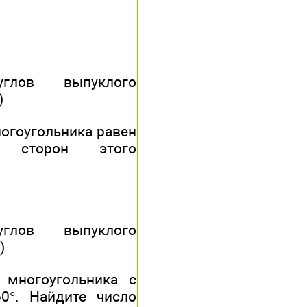
лов выпуклого
)
ногоугольника равен
 сторон этого
лов выпуклого
)
 многоугольника с
0°. Найдите число