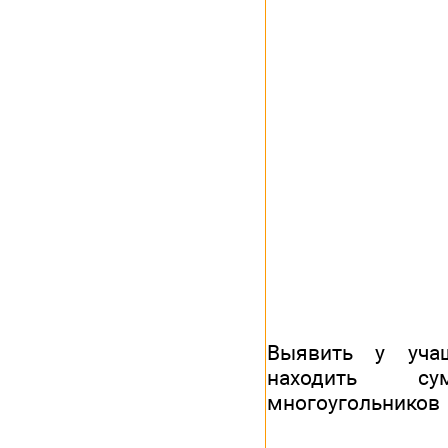
Выявить у уча
находить су
многоугольников