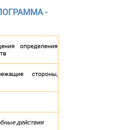
ЛОГРАММА -
дения определения
тв
лежащие стороны,
бные действия