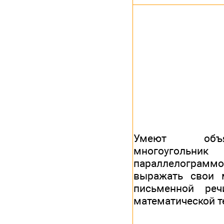
Умеют объя
многоугольн
параллелограммом
выражать свои 
письменной ре
математической 