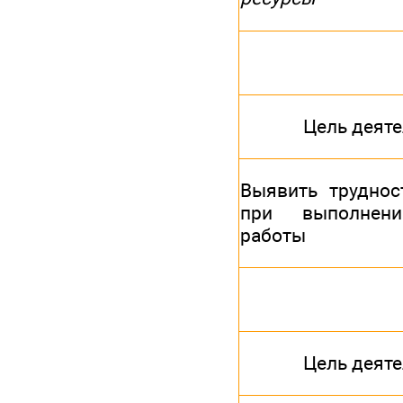
Цель деят
Выявить труднос
при выполнен
работы
Цель деят