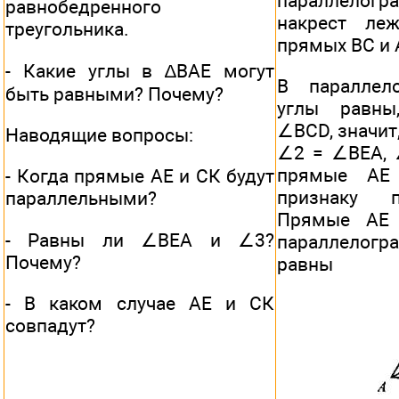
параллелог
равнобедренного
накрест ле
треугольника.
прямых ВС и 
- Какие углы в ∆ВАЕ могут
В параллел
быть равными? Почему?
углы равны
∠BCD, значит,
Наводящие вопросы:
∠2 = ∠BEA, 
прямые АЕ
- Когда прямые АЕ и СК будут
признаку п
параллельными?
Прямые АЕ 
- Равны ли ∠BEA и ∠3?
параллелог
Почему?
равны
- В каком случае АЕ и СК
совпадут?