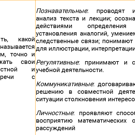
Познавательные
: проводят и
анализ текста и лекции; осоз
действиями определения
установления аналогий, умение
ть, какой
следственные связи; понимают
называется
для иллюстрации, интерпретации
м, точно и
жать свои
Регулятивные
: принимают и с
стной и
учебной деятельности.
 речи с
Коммуникативные
: договарива
решению в совместной деяте
ситуации столкновения интересо
Личностные
: проявляют спосо
восприятию математических о
рассуждений