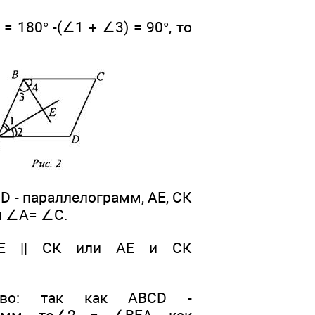
 180° -(∠1 + ∠3) = 90°, то
D - параллелограмм, АЕ, СК
ы ∠A= ∠C.
АЕ || СК или АЕ и СК
ство: так как ABCD -