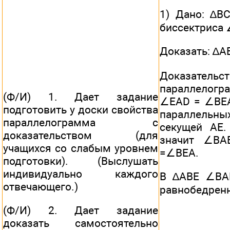
1) Дано: ∆BC
биссектриса 
Доказать: ∆А
Доказатель
параллелогра
(Ф/И) 1. Дает задание
∠EAD = ∠BEA
подготовить у доски свойства
параллель
параллелограмма с
секущей АЕ.
доказательством (для
значит ∠BA
учащихся со слабым уровнем
=∠BEA.
подготовки). (Выслушать
индивидуально каждого
В ∆АВЕ ∠BAE
отвечающего.)
равнобедренн
(Ф/И) 2. Дает задание
доказать самостоятельно