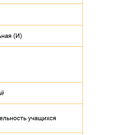
ьная (И)
ий
ельность учащихся