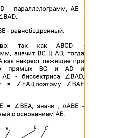
D - параллелограмм, АЕ -
∠BAD.
ВЕ - равнобедренный.
ство: так как ABCD -
мм, значит ВС || AD, тогда
,как накрест лежящие при
ных прямых ВС и AD и
 АЕ - биссектриса ∠BAD,
E = ∠EAD,поэтому ∠BAE
 = ∠BEA, значит, ∆АВЕ -
ый с основанием АЕ.