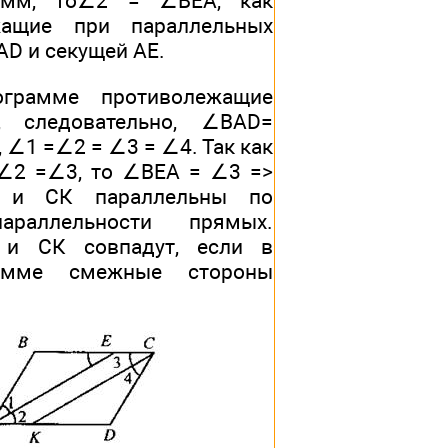
рамм, то∠2 = ∠BEA, как
жащие при параллельных
AD и секущей АЕ.
ограмме противолежащие
, следовательно, ∠BAD=
 ∠1 =∠2 = ∠3 = ∠4. Так как
∠2 =∠3, то ∠BEA = ∠3 =>
 и СК параллельны по
араллельности прямых.
и СК совпадут, если в
рамме смежные стороны