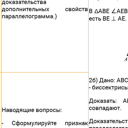
доказательства
дополнительных свойств
В ∆АВЕ ∠AEB =
параллелограмма.)
есть BE ⊥ АЕ.
2б) Дано: ABC
- биссектрис
Доказать: 
совпадают.
Наводящие вопросы:
Доказатель
- Сформулируйте признак