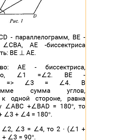
CD - параллелограмм, BE -
 ∠CBA, АЕ -биссектриса
ь: BE ⊥ AE.
тво: АЕ - биссектриса,
льно, ∠1 =∠2. BE -
иса => ∠3 = ∠4. В
грамме сумма углов,
к одной стороне, равна
му ∠ABC +∠BAD = 180°, то
 ∠3 + ∠4 = 180°.
 ∠2, ∠3 = ∠4, то 2 ∙ (∠1 +
 + ∠3 = 90°.