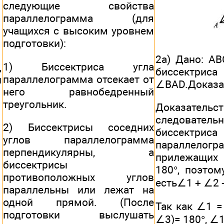
следующие свойства
параллелограмма (для
учащихся с высоким уровнем
подготовки):
2а) Дано: AB
1) Биссектриса угла
,
биссектриса
параллелограмма отсекает от
и
∠BAD.Доказат
него равнобедренный
треугольник.
Доказательс
следовате
2) Биссектрисы соседних
биссектр
углов параллелограмма
параллело
перпендикулярны, а
прилежащих 
биссектрисы
180°, поэто
противоположных углов
есть∠1 + ∠2 +
параллельны или лежат на
одной прямой. (После
Так как ∠1 =
подготовки выслушать
∠3)= 180°, ∠1