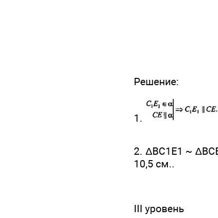
Решение:
1.
2. ΔВС1Е1 ~ ΔВСЕ
10,5 см..
III уровень