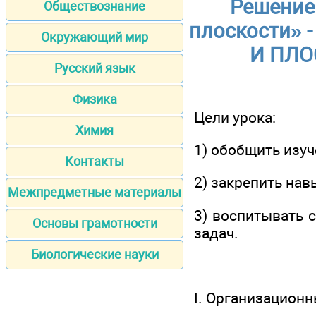
Решение
Обществознание
плоскости» 
Окружающий мир
И ПЛО
Русский язык
Физика
Цели урока:
Химия
1) обобщить изу
Контакты
2) закрепить на
Межпредметные материалы
3) воспитывать 
Основы грамотности
задач.
Биологические науки
I. Организацион