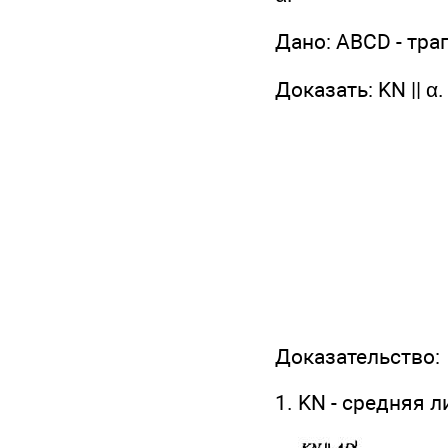
Дано: ABCD - трап
Доказать: KN || α.
Доказательство:
1. KN - средняя л