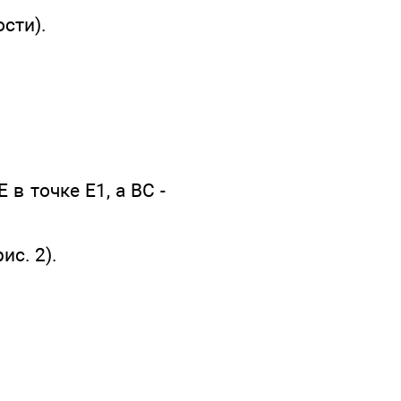
сти).
в точке Е1, а ВС -
ис. 2).