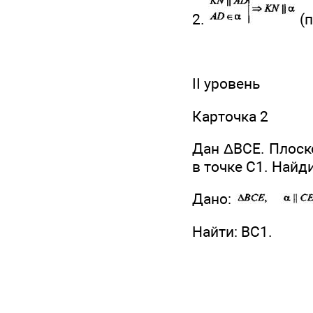
2.
(п
II уровень
Карточка 2
Дан ΔВСЕ. Плоско
в точке С1. Найдит
Дано:
Найти: ВС1.