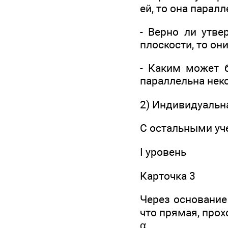
ей, то она парал
- Верно ли утве
плоскости, то он
- Каким может 
параллельна неко
2) Индивидуальна
С остальными уч
I уровень
Карточка 3
Через основание
что прямая, прох
α.