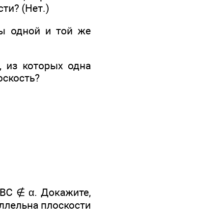
ти? (Нет.)
ны одной и той же
 из которых одна
оскость?
ВС ∉ α. Докажите,
аллельна плоскости