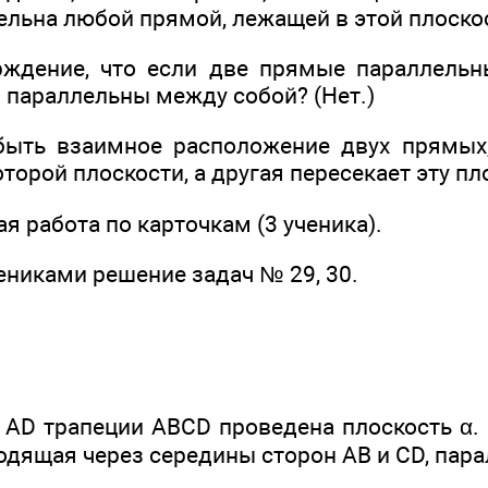
лельна любой прямой, лежащей в этой плоскос
рждение, что если две прямые параллель
и параллельны между собой? (Нет.)
быть взаимное расположение двух прямых,
торой плоскости, а другая пересекает эту пл
я работа по карточкам (3 ученика).
ениками решение задач № 29, 30.
 AD трапеции ABCD проведена плоскость α. 
одящая через середины сторон АВ и CD, пар