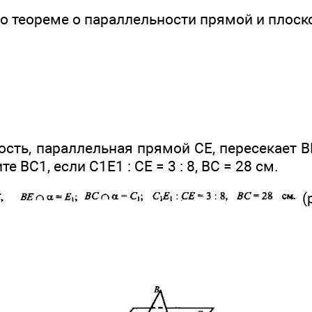
о теореме о параллельности прямой и плоско
сть, параллельная прямой СЕ, пересекает BE 
е ВС1, если С1Е1 : СЕ = 3 : 8, ВС = 28 см.
(р