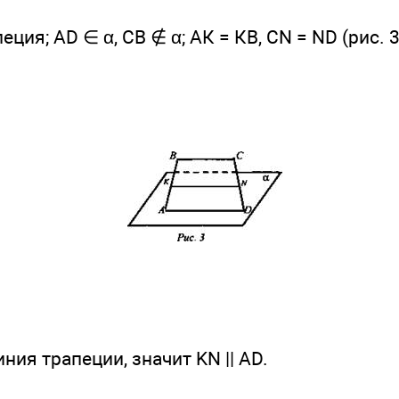
еция; AD ∈ α, СВ ∉ α; АК = КВ, CN = ND (рис. 3
иния трапеции, значит KN || AD.