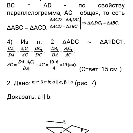
ВС = AD - по свойству
параллелограмма, АС - общая, то есть
ΔАВС = ΔACD.
4) Из п. 2 ΔADC ~ ΔA1DC1;
(Ответ: 15 см.)
2. Дано:
(рис. 7).
Доказать: a || b.