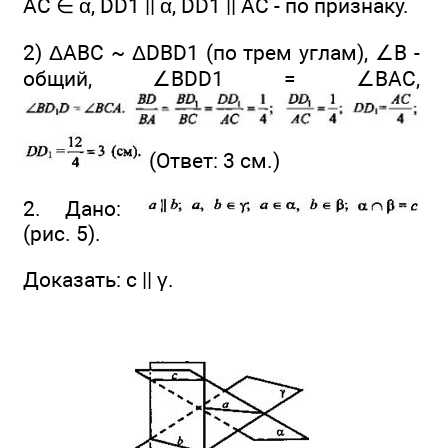
АС ∈ α, DD1 || α, DD1 || АС - по признаку.
2) ΔАВС ~ ΔDBD1 (по трем углам), ∠В -
общий, ∠BDD1 = ∠BAC,
(Ответ: 3 см.)
2. Дано:
(рис. 5).
Доказать: с || γ.