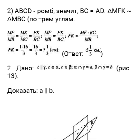
2) ABCD - ромб, значит, BC = AD. ΔMFK ~
ΔМВС (по трем углам.
(Ответ:
)
2. Дано:
(рис.
13).
Доказать: а || b.