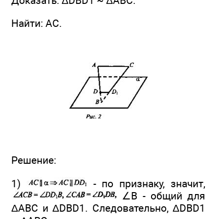
Доказать: ΔDBD1 ~ ΔABC.
Найти: AC.
Решение:
1)
- по признаку, значит,
∠B - общий для
ΔАВС и ΔDBD1. Следовательно, ΔDBD1