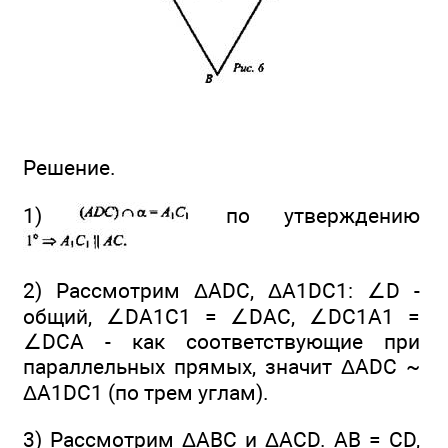
Решение.
1)
по утверждению
2) Рассмотрим ΔADC, ΔA1DC1: ∠D -
общий, ∠DA1C1 = ∠DAC, ∠DC1A1 =
∠DCA - как соответствующие при
параллельных прямых, значит ΔADC ~
ΔА1DC1 (по трем углам).
3) Рассмотрим ΔАВС и ΔACD. АВ = CD,