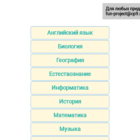
Для любых пред
fun-project@cp9.
Английский язык
Биология
География
Естествознание
Информатика
История
Математика
Музыка