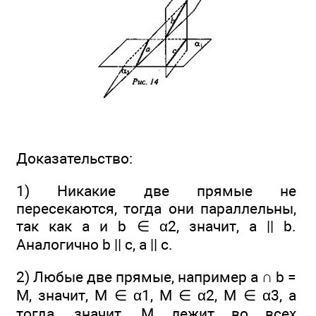
Доказательство:
1) Никакие две прямые не
пересекаются, тогда они параллельны,
так как а и b ∈ α2, значит, а || b.
Аналогично b || с, а || с.
2) Любые две прямые, например а ∩ b =
М, значит, М ∈ α1, М ∈ α2, M ∈ α3, а
тогда, значит, М лежит во всех