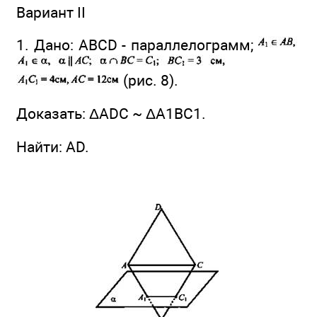
Вариант II
1. Дано: ABCD - параллелограмм;
(рис. 8).
Доказать: ΔADC ~ ΔА1ВС1.
Найти: AD.