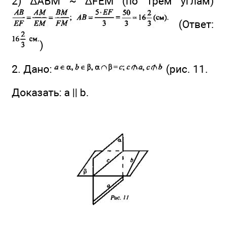
2) ΔABM ~ ΔFEM (по трем углам)
(Ответ:
)
2. Дано:
(рис. 11.
Доказать: а || b.