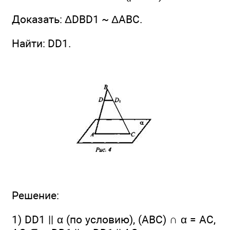
Доказать: ΔDBD1 ~ ΔABC.
Найти: DD1.
Решение:
1) DD1 || α (по условию), (ABC) ∩ α = АС,