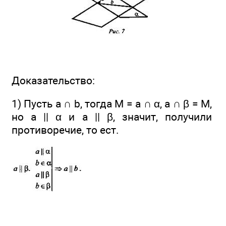
Доказательство:
1) Пусть a ∩ b, тогда М = а ∩ α, а ∩ β = М,
но а || α и а || β, значит, получили
противоречие, то ест.