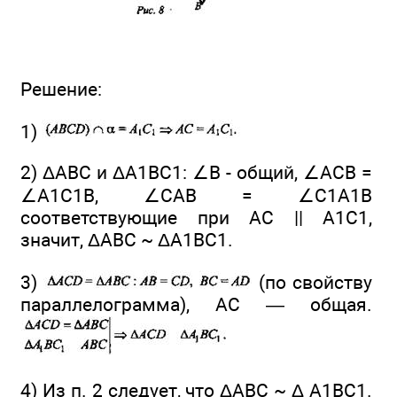
Решение:
1)
2) ΔАВС и ΔА1ВС1: ∠B - общий, ∠ACB =
∠A1C1B, ∠CAB = ∠C1A1B
соответствующие при АС || А1С1,
значит, ΔАВС ~ ΔА1ВС1.
3)
(по свойству
параллелограмма), АС — общая.
4) Из п. 2 следует, что ΔАВС ~ Δ А1ВС1.