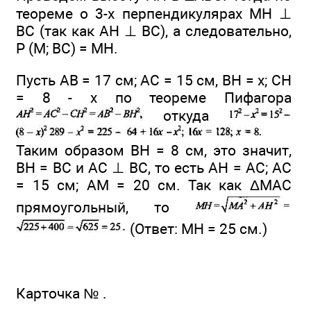
теореме о 3-х перпендикулярах МН ⊥
ВС (так как АН ⊥ ВС), а следовательно,
Р (М; ВС) = МН.
Пусть АВ = 17 см; АС = 15 см, ВН = х; СН
= 8 - х по теореме Пифагора
откуда
Таким образом ВН = 8 см, это значит,
ВН = ВС и АС ⊥ ВС, то есть АН = АС; АС
= 15 см; АМ = 20 см. Так как ΔMAC
прямоугольный, то
(Ответ: МН = 25 см.)
Карточка № .