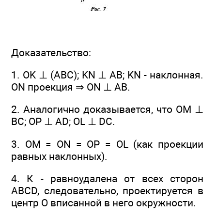
Доказательство:
1. OK ⊥ (ABC); KN ⊥ АВ; KN - наклонная.
ON проекция ⇒ ON ⊥ AB.
2. Аналогично доказывается, что ОМ ⊥
ВС; ОР ⊥ AD; OL ⊥ DC.
3. ОМ = ON = OP = OL (как проекции
равных наклонных).
4. К - равноудалена от всех сторон
ABCD, следовательно, проектируется в
центр О вписанной в него окружности.