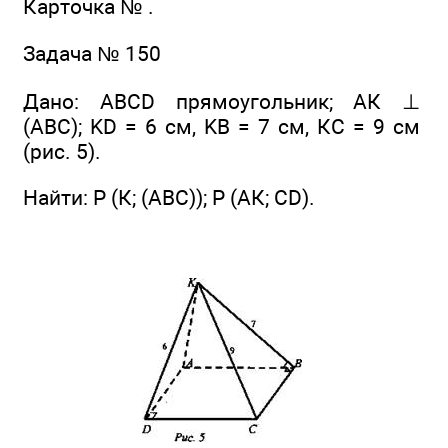
Карточка № .
Задача № 150
Дано: ABCD прямоугольник; АК ⊥
(ABC); KD = 6 см, KB = 7 см, КС = 9 см
(рис. 5).
Найти: Р (К; (ABC)); Р (АК; CD).