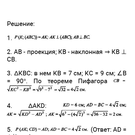
Решение:
1.
2. АВ - проекция; КВ - наклонная ⇒ КВ ⊥
СВ.
3. ΔКВС: в нем КВ = 7 см; КС = 9 см; ∠B
= 90°. По теореме Пифагора
4. ΔAKD:
5.
(Ответ: AD =