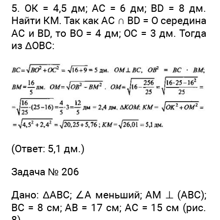
5. ОК = 4,5 дм; АС = 6 дм; BD = 8 дм.
Найти КМ. Так как AC ∩ BD = О середина
АС и BD, то ВО = 4 дм; ОС = 3 дм. Тогда
из ΔОВС:
(Ответ: 5,1 дм.)
Задача № 206
Дано: ΔABC; ∠A меньший; AM ⊥ (ABC);
ВС = 8 см; АВ = 17 см; АС = 15 см (рис.
8).