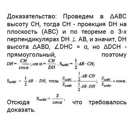
Доказательство: Проведем в ΔАВС
высоту СН, тогда СН - проекция DH на
плоскость (ABC) и по теореме о 3-х
перпендикулярах DH ⊥ АВ, и значит, DH
высота ΔABD, ∠DHC = α, но ΔDCH -
прямоугольный, поэтому
Отсюда
что требовалось
доказать.