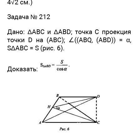
4√2 см.)
Задача № 212
Дано: ΔАВС и ΔABD; точка С проекция
точки D на (ABC); ∠((ABQ, (ABD)) = α,
SΔABC = S (рис. 6).
Доказать: