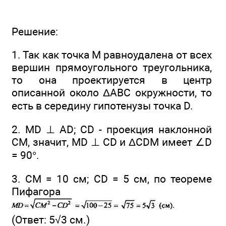
Решение:
1. Так как точка М равноудалена от всех
вершин прямоугольного треугольника,
то она проектируется в центр
описанной около ΔАВС окружности, то
есть в середину гипотенузы точка D.
2. MD ⊥ AD; CD - проекция наклонной
СМ, значит, MD ⊥ CD и ΔCDM имеет ∠D
= 90°.
3. СМ = 10 см; CD = 5 см, по теореме
Пифагора
(Ответ: 5√3 см.)