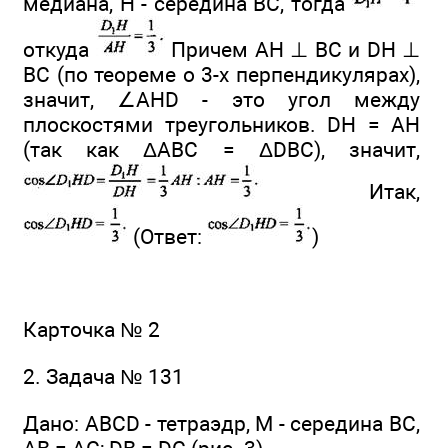
медиана, H - середина ВС, тогда
откуда
Причем АН ⊥ ВС и DH ⊥
ВС (по теореме о 3-х перпендикулярах),
значит, ∠AHD - это угол между
плоскостями треугольников. DH = АН
(так как ΔАВС = ΔDBC), значит,
Итак,
(Ответ:
)
Карточка № 2
2. Задача № 131
Дано: ABCD - тетраэдр, М - середина ВС,