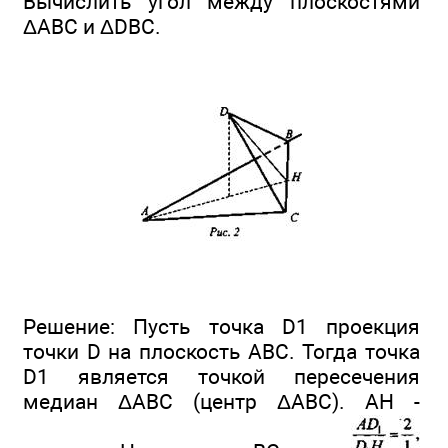
Вычислить угол между плоскостями
ΔABC и ΔDBC.
Решение: Пусть точка D1 проекция
точки D на плоскость ABC. Тогда точка
D1 является точкой пересечения
медиан ΔАВС (центр ΔABC). АН -