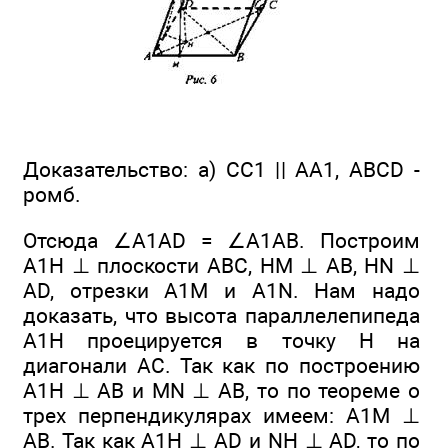
Доказательство: а) СС1 || АА1, ABCD -
ромб.
Отсюда ∠A1AD = ∠A1AB. Построим
А1Н ⊥ плоскости ABC, НМ ⊥ АВ, HN ⊥
AD, отрезки А1М и A1N. Нам надо
доказать, что высота параллелепипеда
А1Н проецируется в точку Н на
диагонали АС. Так как по построению
А1Н ⊥ АВ и MN ⊥ АВ, то по теореме о
трех перпендикулярах имеем: A1М ⊥
АВ. Так как А1Н ⊥ AD и NH ⊥ AD, то по