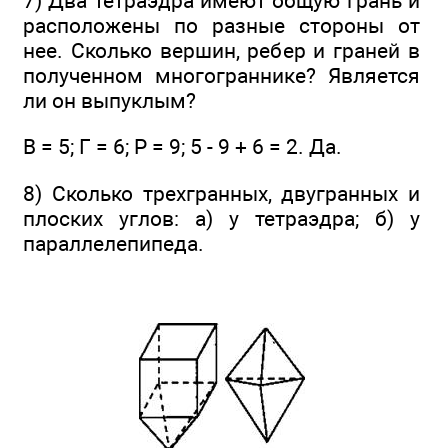
7) Два тетраэдра имеют общую грань и
расположены по разные стороны от
нее. Сколько вершин, ребер и граней в
полученном многограннике? Является
ли он выпуклым?
В = 5; Г = 6; Р = 9; 5 - 9 + 6 = 2. Да.
8) Сколько трехгранных, двугранных и
плоских углов: а) у тетраэдра; б) у
параллелепипеда.