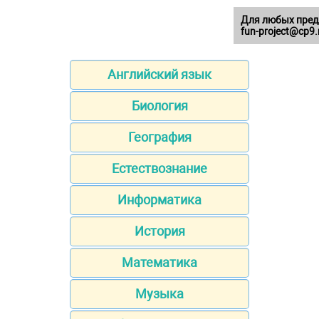
Для любых пред
fun-project@cp9.
Английский язык
Биология
География
Естествознание
Информатика
История
Математика
Музыка