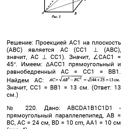
Решение: Проекцией АС1 на плоскость
(ABC) является AC (СС1 ⊥ (ABC),
значит, AC ⊥ СС1). Значит, ∠CAC1 =
45°. Имеем: ΔACC1 прямоугольный и
равнобедренный АС = СС1 = ВВ1.
Найдем АС:
Значит, СС1 = ВВ1 = 13 см. (Ответ: 13
см.)
№ 220. Дано: ABCDA1B1C1D1 -
прямоугольный параллелепипед, АВ =
ВС, АС = 24 см, BD = 10 cm, AA1 = 10 см