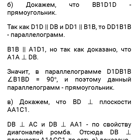
б) Докажем, что BB1D1D -
прямоугольник.
Так как D1D || DB и DD1 || В1В, то DD1B1B
- параллелограмм.
В1В || A1D1, но так как доказано, что
А1А ⊥ DB.
Значит, в параллелограмме D1DB1B
∠B1BD = 90°, и поэтому данный
параллелограмм - прямоугольник.
в) Докажем, что BD ⊥ плоскости
АА1С1.
DB ⊥ АС и DB ⊥ АА1 - по свойству
диагоналей ромба. Отсюда DB ⊥
плоскости А1АСС1, то есть в) доказано.