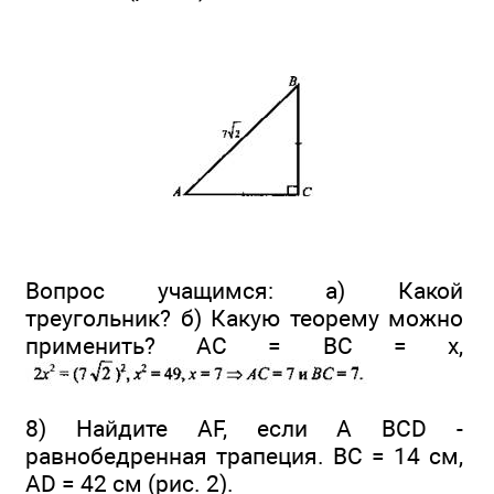
Вопрос учащимся: а) Какой
треугольник? б) Какую теорему можно
применить? АС = ВС = х,
8) Найдите AF, если A BCD -
равнобедренная трапеция. ВС = 14 см,
AD = 42 см (рис. 2).