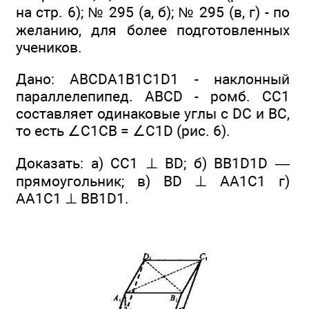
на стр. 6); № 295 (а, б); № 295 (в, г) - по
желанию, для более подготовленных
учеников.
Дано: ABCDA1B1C1D1 - наклонный
параллелепипед. ABCD - ромб. СС1
составляет одинаковые углы с DC и ВС,
то есть ∠С1СВ = ∠C1D (рис. 6).
Доказать: а) СС1 ⊥ BD; б) BB1D1D —
прямоугольник; в) BD ⊥ АА1С1 г)
АА1С1 ⊥ BB1D1.