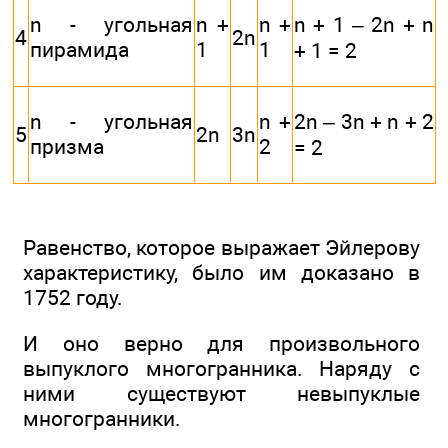
n - угольная
n +
n +
n + 1 – 2n + n
4
2n
пирамида
1
1
+ 1 = 2
n - угольная
n +
2n – 3n + n + 2
5
2n
3n
призма
2
= 2
Равенство, которое выражает Эйлерову
характеристику, было им доказано в
1752 году.
И оно верно для произвольного
выпуклого многогранника. Наряду с
ними существуют невыпуклые
многогранники.