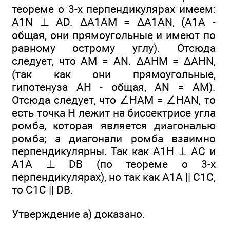
теореме о 3-х перпендикулярах имеем:
A1N ⊥ AD. ΔА1АМ = ΔA1AN, (А1А -
общая, они прямоугольные и имеют по
равному острому углу). Отсюда
следует, что AM = AN. ΔАНМ = ΔAHN,
(так как они прямоугольные,
гипотенуза АН - общая, AN = AM).
Отсюда следует, что ∠НАМ = ∠HAN, то
есть точка Н лежит на биссектрисе угла
ромба, которая является диагональю
ромба; а диагонали ромба взаимно
перпендикулярны. Так как A1H ⊥ AC и
А1А ⊥ DB (по теореме о 3-х
перпендикулярах), но так как А1А || C1C,
то C1C || DB.
Утверждение а) доказано.