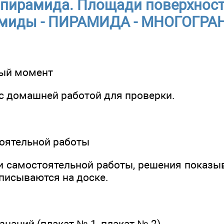
 пирамида. Площади поверхност
миды - ПИРАМИДА - МНОГОГР
ный момент
 с домашней работой для проверки.
тоятельной работы
и самостоятельной работы, решения показ
аписываются на доске.
 знаний (плакат № 1, плакат № 2)