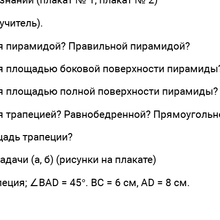
учитель).
ся пирамидой? Правильной пирамидой?
ся площадью боковой поверхности пирамиды
ся площадью полной поверхности пирамиды?
ся трапецией? Равнобедренной? Прямоугольн
щадь трапеции?
адачи (а, б) (рисунки на плакате)
еция; ∠BAD = 45°. ВС = 6 см, AD = 8 см.