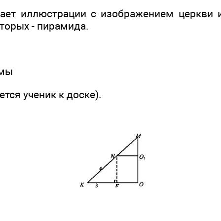
ает иллюстрации с изображением церкви и
оторых - пирамида.
емы
тся ученик к доске).