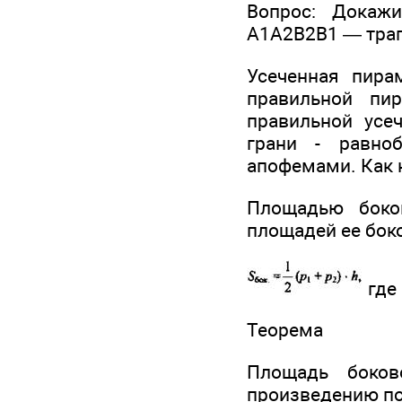
Вопрос: Докажи
А1А2В2В1 — трапе
Усеченная пира
правильной пи
правильной усе
грани - равно
апофемами. Как 
Площадью боко
площадей ее бок
где 
Теорема
Площадь боков
произведению п