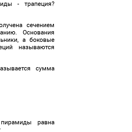
миды - трапеция?
олучена сечением
анию. Основания
ьники, а боковые
еций называются
азывается сумма
 пирамиды равна
у