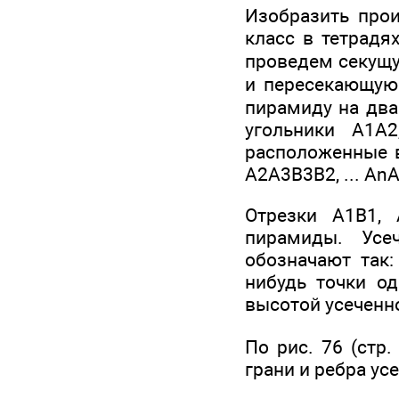
Изобразить прои
класс в тетрадя
проведем секущу
и пересекающую 
пирамиду на два
угольники А1А2
расположенные в
А2А3В3В2, ... Аn
Отрезки A1B1, 
пирамиды. Усе
обозначают так:
нибудь точки од
высотой усеченн
По рис. 76 (стр
грани и ребра у