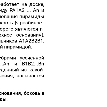
аботает на доске,
ду РА1А2 ... Аn и
снования пирамиды
скость β разбивает
орого являются n-
хнее основания),
льников А1А2В2В1,
ой пирамидой.
ебрами усеченной
.Аn и В1В2...Вn
еденный из какой-
вания, называется
основания, боковые
иды.