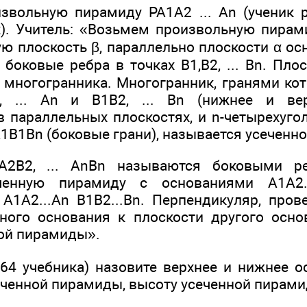
звольную пирамиду PA1A2 ... Аn (ученик р
х). Учитель: «Возьмем произвольную пирами
ю плоскость β, параллельно плоскости α о
боковые ребра в точках В1,В2, ... Вn. Пло
 многогранника. Многогранник, гранями кот
, ... Аn и В1В2, ... Вn (нижнее и вер
 параллельных плоскостях, и n-четырехуго
А1В1Вn (боковые грани), называется усеченн
А2В2, ... АnВn называются боковыми р
ченную пирамиду с основаниями А1А2..
 А1А2...Аn В1В2...Вn. Перпендикуляр, пров
ного основания к плоскости другого осно
ой пирамиды».
. 64 учебника) назовите верхнее и нижнее 
сеченной пирамиды, высоту усеченной пирам