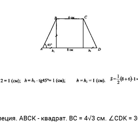
пеция. АВСК - квадрат. ВС = 4√3 см. ∠CDK = 3