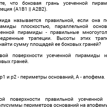
те, что боковая грань усеченной пира
ция (А1В1 || А2В2).
мида называется правильной, если она п
рамиды плоскостью, параллельной основ
ченной пирамиды - правильные многоугол
бедренные трапеции. Высоты этих трап
найти сумму площадей ее боковых граней?
вой поверхности усеченной пирамиды н
овых граней.
р1 и р2 - периметры оснований, А - апофема.
ой поверхности правильной усеченной
олусуммы периметров оснований на апофем