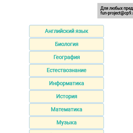
Для любых пред
fun-project@cp9.
Английский язык
Биология
География
Естествознание
Информатика
История
Математика
Музыка