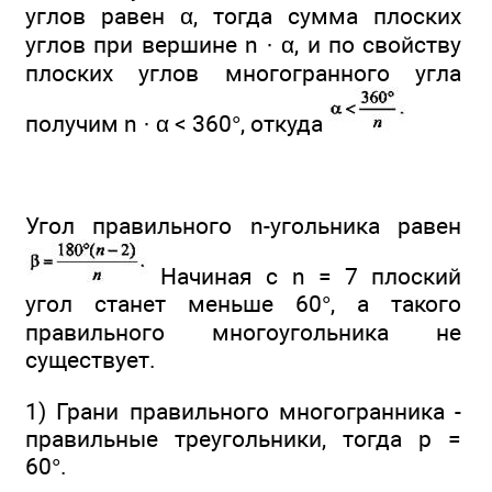
углов равен α, тогда сумма плоских
углов при вершине n · α, и по свойству
плоских углов многогранного угла
получим n · α < 360°, откуда
Угол правильного n-угольника равен
Начиная с n = 7 плоский
угол станет меньше 60°, а такого
правильного многоугольника не
существует.
1) Грани правильного многогранника -
правильные треугольники, тогда р =
60°.