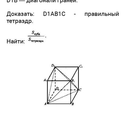
D1B — диагонали граней.
Доказать: D1AB1C - правильный
тетраэдр.
Найти: