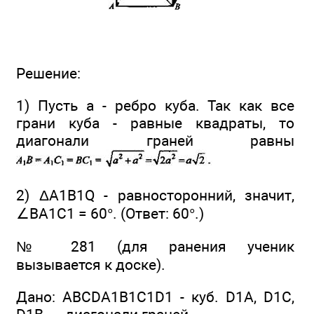
Решение:
1) Пусть а - ребро куба. Так как все
грани куба - равные квадраты, то
диагонали граней равны
2) ΔA1B1Q - равносторонний, значит,
∠BA1C1 = 60°. (Ответ: 60°.)
№ 281 (для ранения ученик
вызывается к доске).
Дано: ABCDA1B1C1D1 - куб. D1A, D1C,