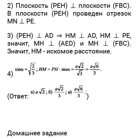
2) Плоскость (РЕН) ⊥ плоскости (FBC).
В плоскости (РЕН) проведен отрезок
MN ⊥ РЕ.
3) (РЕН) ⊥ AD ⇒ НМ ⊥ AD, НМ ⊥ РЕ,
значит, MH ⊥ (AED) и МН ⊥ (FBC).
Значит, НМ - искомое расстояние.
4)
(Ответ:
)
Домашнее задание