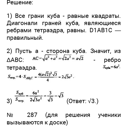
Решение:
1) Все грани куба - равные квадраты.
Диагонали граней куба, являющиеся
ребрами тетраэдра, равны. D1AB1C —
правильный.
2) Пусть а - сторона куба. Значит, из
ΔАВС:
- ребро
тетраэдра.
3)
(Ответ: √3.)
№ 287 (для решения ученики
вызываются к доске)