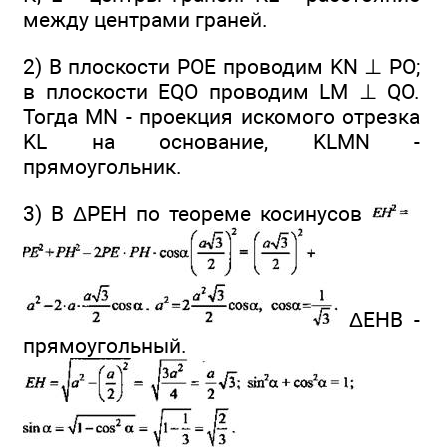
между центрами граней.
2) В плоскости РОЕ проводим KN ⊥ PO;
в плоскости EQO проводим LM ⊥ QО.
Тогда MN - проекция искомого отрезка
KL на основание, KLMN -
прямоугольник.
3) В ΔРЕН по теореме косинусов
ΔЕНВ -
прямоугольный.