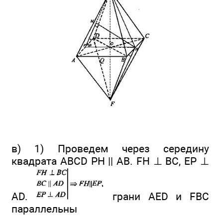
в) 1) Проведем через середину
квадрата ABCD РН || АВ. FH ⊥ BC, EP ⊥
AD.
грани AED и FBC
параллельны