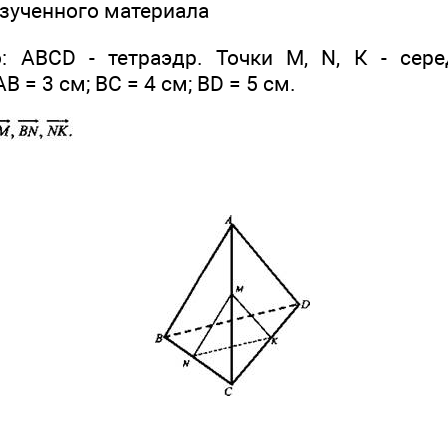
изученного материала
 ABCD - тетраэдр. Точки М, N, К - сере
В = 3 см; ВС = 4 см; BD = 5 см.