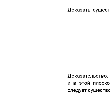
Доказать: сущес
Доказательство:
и в этой плоск
следует существ