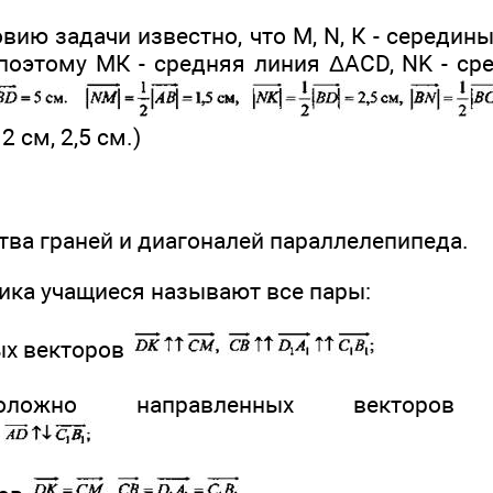
вию задачи известно, что М, N, К - середины
 поэтому МК - средняя линия ΔACD, NK - ср
 2 см, 2,5 см.)
тва граней и диагоналей параллелепипеда.
ника учащиеся называют все пары:
ых векторов
положно направленных вектор