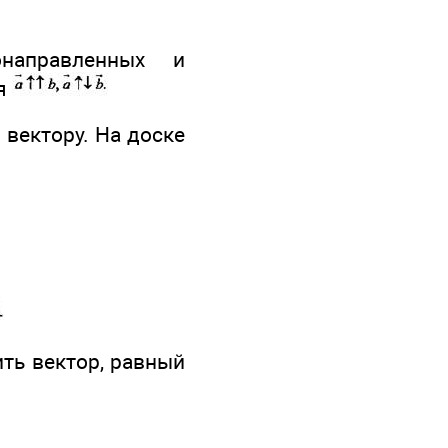
онаправленных и
ия
 вектору. На доске
ить вектор, равный