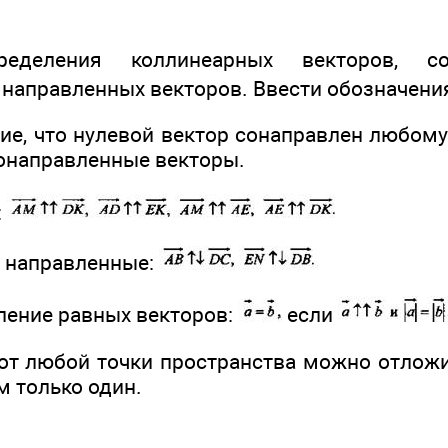
еделения коллинеарных векторов, с
направленных векторов. Ввести обозначен
ие, что нулевой вектор сонаправлен любому
сонаправленные векторы.
:
 направленные:
еление равных векторов:
если
о от любой точки пространства можно отлож
м только один.