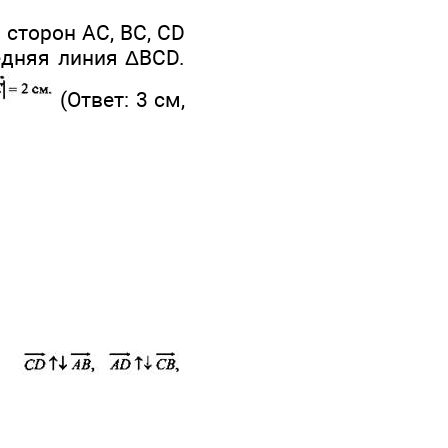
 сторон АС, ВС, CD
едняя линия ΔBCD.
(Ответ: 3 см,
ов