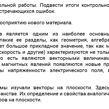
ольной работы. Подвести итоги контрольн
встречающихся ошибок.
восприятию нового материала.
ра является одним из наиболее основны
акие ее разделы, как геометрия, алгебра
ет большое прикладное значение, так как 
скорость и другие) характеризуются не толь
то есть являются векторными величина
и магнитных явлений появляются новые п
ры напряженности электрического поля, 
мы изучали векторы на плоскости. Зде
ранстве. Их определение и свойства аналог
ов на плоскости.