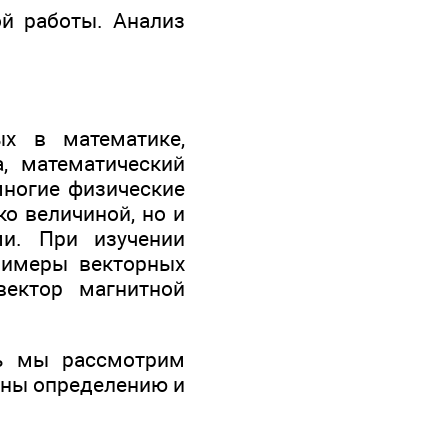
ой работы. Анализ
х в математике,
, математический
многие физические
ко величиной, но и
ми. При изучении
римеры векторных
вектор магнитной
сь мы рассмотрим
ичны определению и