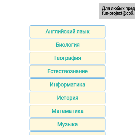
Для любых пред
fun-project@cp9.
Английский язык
Биология
География
Естествознание
Информатика
История
Математика
Музыка