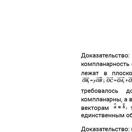
Доказательство
компланарность 
лежат в плоск
требовалось д
компланарны, а 
векторам
т
единственным о
Доказательство: