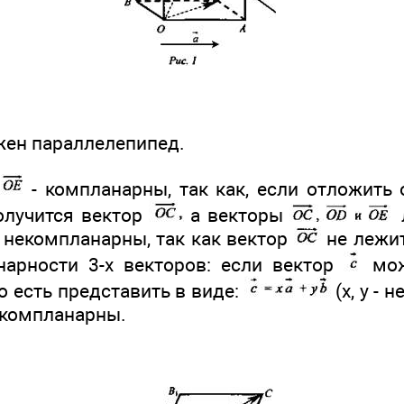
жен параллелепипед.
- компланарны, так как, если отложить 
олучится вектор
а векторы
 некомпланарны, так как вектор
не лежит
нарности 3-х векторов: если вектор
мож
о есть представить в виде:
(х, у - 
 компланарны.