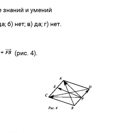
е знаний и умений
; б) нет; в) да; г) нет.
(рис. 4).