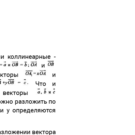
ли коллинеарные -
и
векторы
и
Что и
ли векторы
жно разложить по
и у определяются
разложении вектора