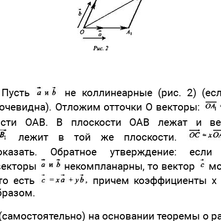
: Пусть
не коллинеарные (рис. 2) (ес
очевидна). Отложим отточки О векторы:
ости ОАВ. В плоскости ОАВ лежат и 
лежит в той же плоскости.
оказать. Обратное утверждение: ес
векторы
некомпланарны, то вектор
мо
о есть
причем коэффициенты х 
бразом.
 (самостоятельно) на основании теоремы о 