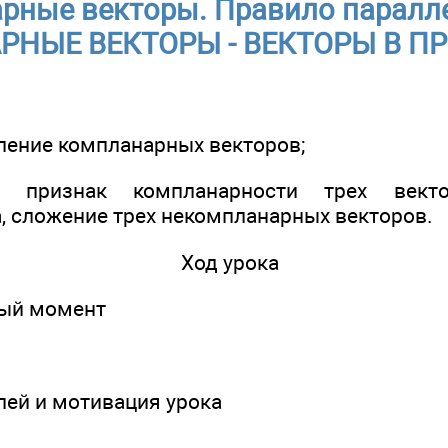
рные векторы. Правило паралле
НЫЕ ВЕКТОРЫ - ВЕКТОРЫ В П
еление компланарных векторов;
ь признак компланарности трех век
, сложение трех некомпланарных векторов.
Ход урока
ный момент
елей и мотивация урока