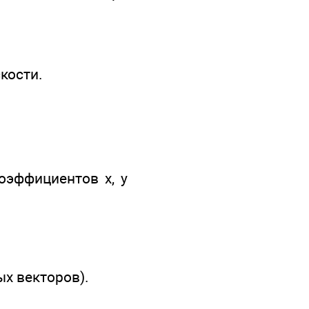
скости.
оэффициентов х, у
х векторов).