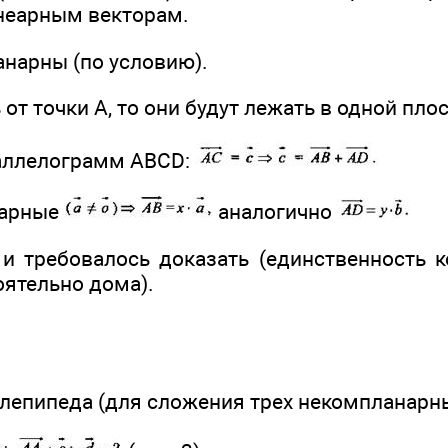
неарным векторам.
анарны (по условию).
 от точки А, то они будут лежать в одной пло
аллелограмм ABCD:
еарные
аналогично
и требовалось доказать (единственность к
оятельно дома).
лепипеда (для сложения трех некомпланарны