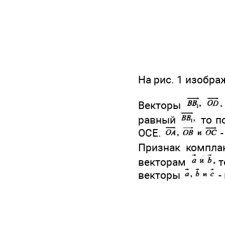
На рис. 1 изобра
Векторы
равный
то п
ОСЕ.
-
Признак компла
векторам
т
векторы
-