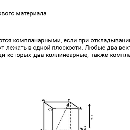
нового материала
тся компланарными, если при откладывании 
ут лежать в одной плоскости. Любые два ве
еди которых два коллинеарные, также компл