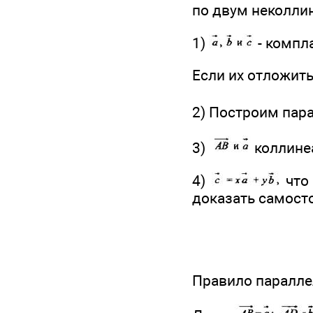
по двум неколли
1)
- компл
Если их отложить
2) Построим пар
3)
коллин
4)
что 
доказать самост
Правило паралле