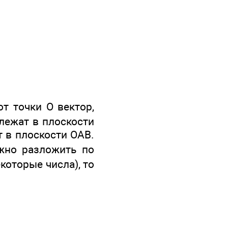
от точки О вектор,
лежат в плоскости
 в плоскости ОАВ.
но разложить по
некоторые числа), то