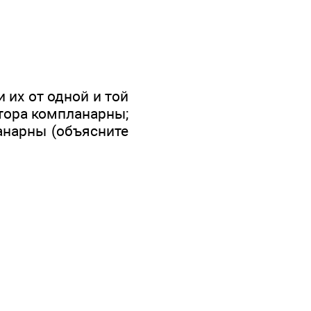
их от одной и той
ктора компланарны;
анарны (объясните