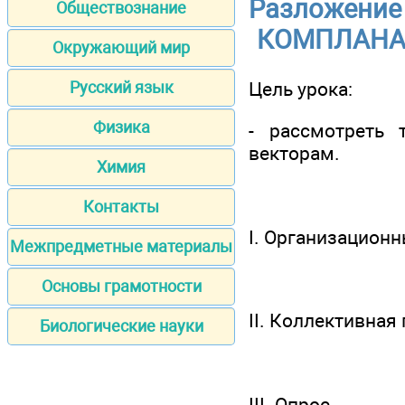
Разложение 
Обществознание
КОМПЛАНАР
Окружающий мир
Цель урока:
Русский язык
Физика
- рассмотреть
векторам.
Химия
Контакты
I. Организацион
Межпредметные материалы
Основы грамотности
II. Коллективная
Биологические науки
III. Опрос