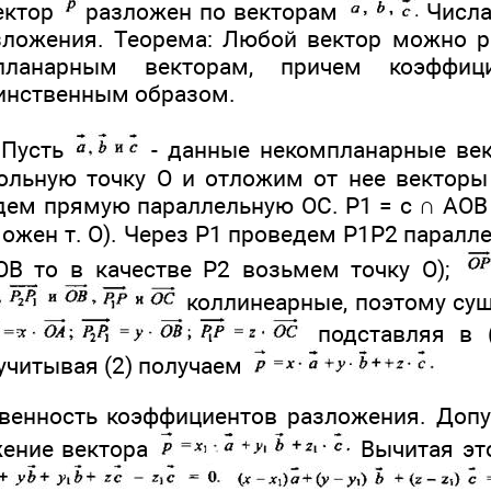
вектор
разложен по векторам
Числа 
зложения. Теорема: Любой вектор можно р
ланарным векторам, причем коэффиц
инственным образом.
 Пусть
- данные некомпланарные ве
льную точку О и отложим от нее векторы 
дем прямую параллельную ОС. Р1 = с ∩ АОВ 
ожен т. О). Через Р1 проведем Р1Р2 паралле
ОВ то в качестве Р2 возьмем точку О);
коллинеарные, поэтому суще
подставляя в 
учитывая (2) получаем
енность коэффициентов разложения. Допу
жение вектора
Вычитая это