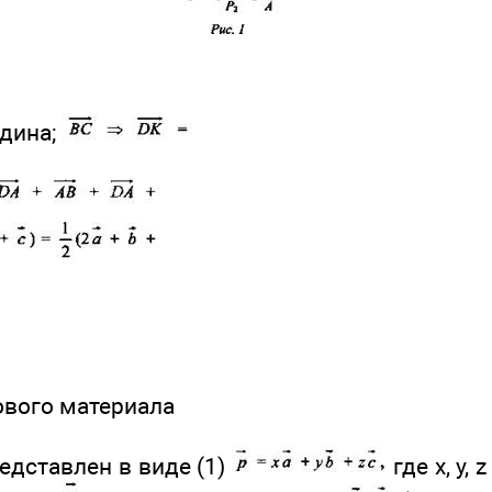
едина;
ового материала
едставлен в виде (1)
где х, у, 