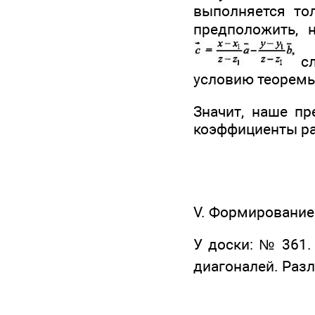
выполняется тол
предположить, 
сл
условию теоремы
Значит, наше пр
коэффициенты р
V. Формирование
У доски: № 361.
диагоналей. Раз