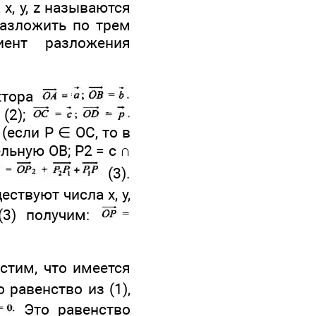
х, у, z называются
азложить по трем
иент разложения
ктора
(2);
(если Р ∈ ОС, то в
льную ОВ; Р2 = с ∩
(3).
ствуют числа х, у,
(3) получим:
стим, что имеется
 равенство из (1),
Это равенство