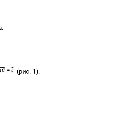
а.
(рис. 1).