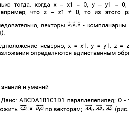
ько тогда, когда х – х1 = 0, у – у1 = 0,
например, что z – z1 ≠ 0, то из этого р
едовательно, векторы
- компланарны 
).
едположение неверно, х = х1, у = у1, z = 
азложения определяются единственным обр
 знаний и умений
 Дано: ABCDA1B1C1D1 параллелепипед; О - 
ложить
по векторам;
(рис.