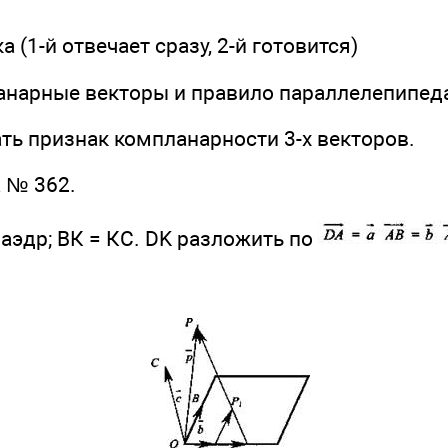
ка (1-й отвечает сразу, 2-й готовится)
ланарные векторы и правило параллелепипед
зать признак компланарности 3-х векторов.
а № 362.
раэдр; ВК = КС. DK разложить по