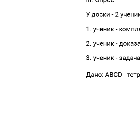
У доски - 2 учени
1. ученик - комп
2. ученик - дока
3. ученик - задач
Дано: ABCD - тет