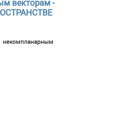
ым векторам -
РОСТРАНСТВЕ
 некомпланарным