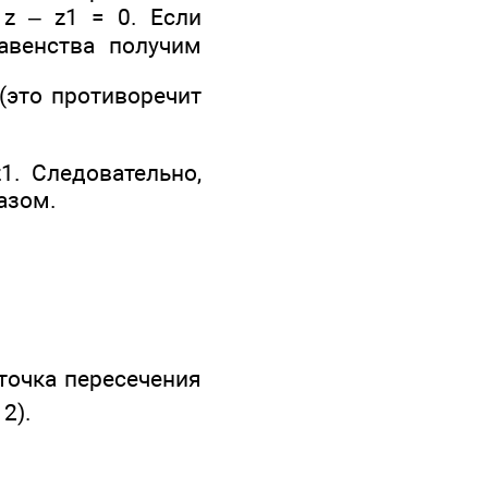
 z – z1 = 0. Если
авенства получим
(это противоречит
z1. Следовательно,
азом.
точка пересечения
 2).