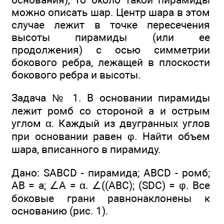
можно описать шар. Центр шара в этом
случае лежит в точке пересечения
высоты пирамиды (или ее
продолжения) с осью симметрии
бокового ребра, лежащей в плоскости
бокового ребра и высоты.
Задача № 1. В основании пирамиды
лежит ромб со стороной а и острым
углом α. Каждый из двугранных углов
при основании равен φ. Найти объем
шара, вписанного в пирамиду.
Дано: SABCD - пирамида; ABCD - ромб;
АВ = а; ∠A = α. ∠((ABC); (SDС) = φ. Все
боковые грани равнонаклонены к
основанию (рис. 1).