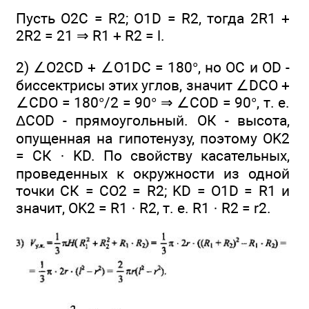
Пусть O2С = R2; O1D = R2, тогда 2R1 +
2R2 = 21 ⇒ R1 + R2 = l.
2) ∠O2CD + ∠O1DC = 180°, но ОС и OD -
биссектрисы этих углов, значит ∠DCO +
∠CDO = 180°/2 = 90° ⇒ ∠COD = 90°, т. е.
ΔCOD - прямоугольный. ОК - высота,
опущенная на гипотенузу, поэтому OK2
= СК · KD. По свойству касательных,
проведенных к окружности из одной
точки СК = СO2 = R2; KD = O1D = R1 и
значит, OK2 = R1 · R2, т. е. R1 · R2 = r2.