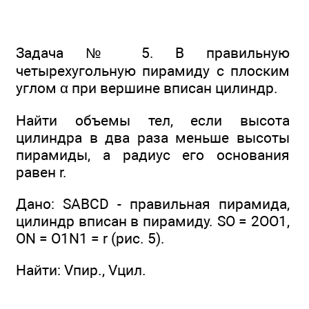
Задача № 5. В правильную
четырехугольную пирамиду с плоским
углом α при вершине вписан цилиндр.
Найти объемы тел, если высота
цилиндра в два раза меньше высоты
пирамиды, а радиус его основания
равен r.
Дано: SABCD - правильная пирамида,
цилиндр вписан в пирамиду. SO = 2OO1,
ON = O1N1 = r (рис. 5).
Найти: Vпир., Vцил.