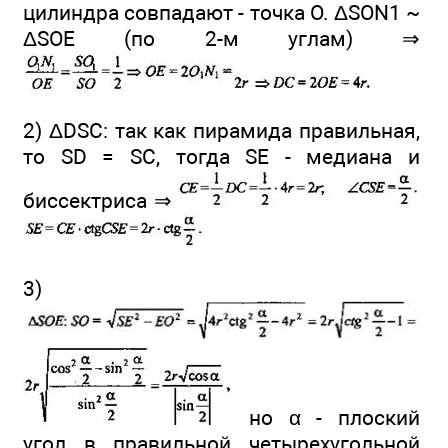
цилиндра совпадают - точка О. ΔSON1 ~
ΔSOE (по 2-м углам) ⇒
2) ΔDSC: так как пирамида правильная,
то SD = SC, тогда SE - медиана и
биссектриса ⇒
3)
но α - плоский
угол в правильной четырехугольной