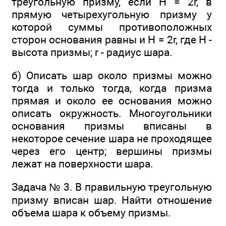
треугольную призму, если Н = 2r, в
прямую четырехугольную призму у
которой суммы противоположных
сторон основания равны и Н = 2r, где H -
высота призмы; r - радиус шара.
б) Описать шар около призмы можно
тогда и только тогда, когда призма
прямая и около ее основания можно
описать окружность. Многоугольники
основания призмы вписаны в
некоторое сечение шара не проходящее
через его центр; вершины призмы
лежат на поверхности шара.
Задача № 3. В правильную треугольную
призму вписан шар. Найти отношение
объема шара к объему призмы.