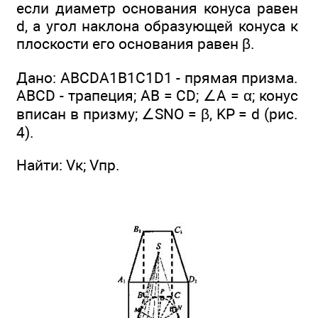
если диаметр основания конуса равен
d, а угол наклона образующей конуса к
плоскости его основания равен β.
Дано: ABCDA1B1C1D1 - прямая призма.
ABCD - трапеция; АВ = CD; ∠A = α; конус
вписан в призму; ∠SNO = β, KP = d (рис.
4).
Найти: Vк; Vпр.