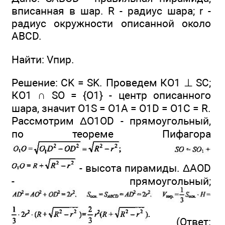
вписанная в шар. R - радиус шара; r -
радиус окружности описанной около
ABCD.
Найти: Vпир.
Решение: CK = SK. Проведем КО1 ⊥ SC;
КО1 ∩ SO = {О1} - центр описанного
шара, значит O1S = О1А = O1D = О1С = R.
Рассмотрим ΔO1OD - прямоугольный,
по теореме Пифагора
- высота пирамиды. ΔAOD
- прямоугольный;
(Ответ: