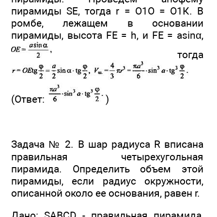
пирамиды SE, тогда r = O1O = O1К. В
ромбе, лежащем в основании
пирамиды, высота FE = h, и FE = asinα,
тогда
(Ответ:
)
Задача № 2. В шар радиуса R вписана
правильная четырехугольная
пирамида. Определить объем этой
пирамиды, если радиус окружности,
описанной около ее основания, равен r.
Дано: SABCD - правильная пирамида,