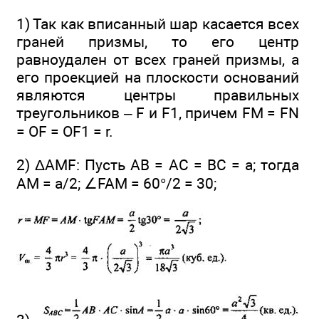
1) Так как вписанный шар касается всех
граней призмы, то его центр
равноудален от всех граней призмы, а
его проекцией на плоскости оснований
являются центры правильных
треугольников – F и F1, причем FM = FN
= OF = OF1 = r.
2) ΔAMF: Пусть АВ = АС = ВС = а; тогда
АМ = а/2; ∠FAM = 60°/2 = 30;