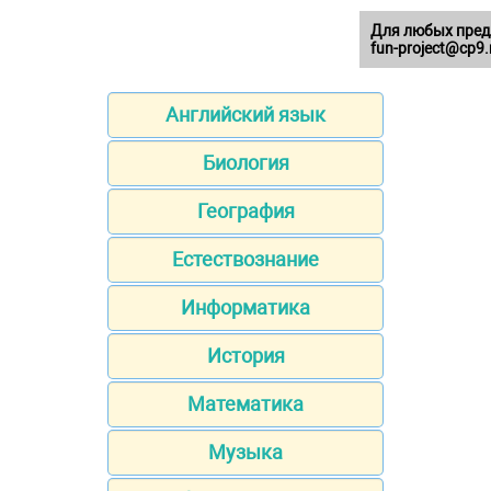
Для любых пред
fun-project@cp9.
Английский язык
Биология
География
Естествознание
Информатика
История
Математика
Музыка