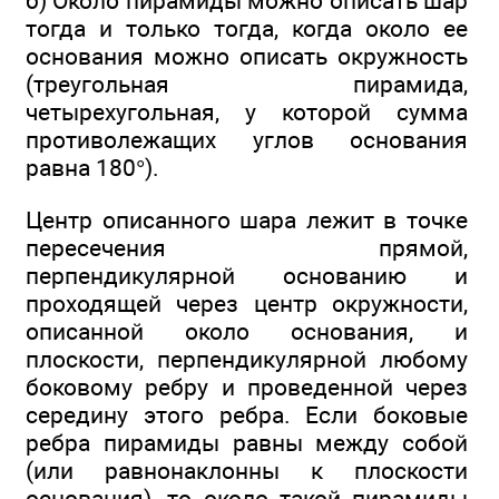
б) Около пирамиды можно описать шар
тогда и только тогда, когда около ее
основания можно описать окружность
(треугольная пирамида,
четырехугольная, у которой сумма
противолежащих углов основания
равна 180°).
Центр описанного шара лежит в точке
пересечения прямой,
перпендикулярной основанию и
проходящей через центр окружности,
описанной около основания, и
плоскости, перпендикулярной любому
боковому ребру и проведенной через
середину этого ребра. Если боковые
ребра пирамиды равны между собой
(или равнонаклонны к плоскости
основания), то около такой пирамиды