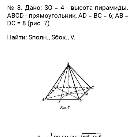
№ 3. Дано: SO = 4 - высота пирамиды.
ABCD - прямоугольник, AD = ВС = 6; AВ =
DC = 8 (рис. 7).
Найти: Sполн., Sбок., V.