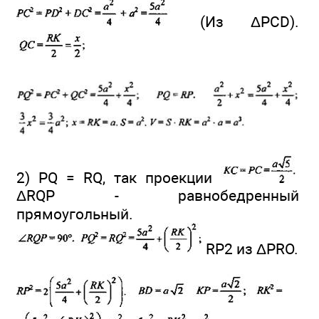
(Из ΔPCD).
2) PQ = RQ, так проекции
ΔRQP - равнобедренный
прямоугольный.
RP2 из ΔPRO.