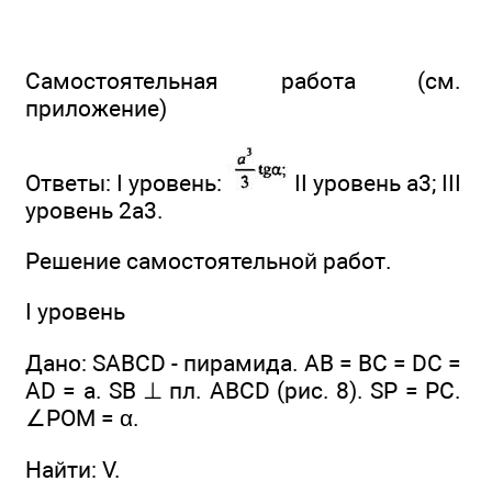
Самостоятельная работа (см.
приложение)
Ответы: I уровень:
II уровень а3; III
уровень 2а3.
Решение самостоятельной работ.
I уровень
Дано: SABCD - пирамида. АВ = ВС = DC =
AD = a. SB ⊥ пл. ABCD (рис. 8). SP = PC.
∠POM = α.
Найти: V.