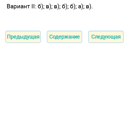
Вариант II: б); в); в); б); б); а); в).
Предыдущая
Содержание
Следующая