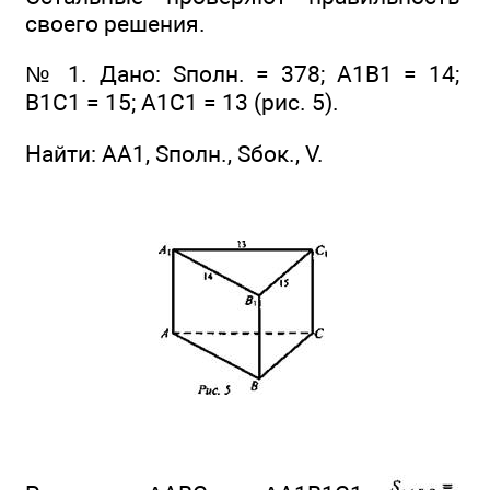
своего решения.
№ 1. Дано: Sполн. = 378; А1В1 = 14;
В1С1 = 15; A1C1 = 13 (рис. 5).
Найти: АА1, Sполн., Sбок., V.