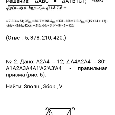
Решение: ΔABC = ΔA1B1C1;
(Ответ: 5; 378; 210; 420.)
№ 2. Дано: А2А4' = 12; ∠A4A2A4' = 30°.
А1А2А3А4А1'А2'А3'А4' - правильная
призма (рис. 6).
Найти: Sполн., Sбок., V.