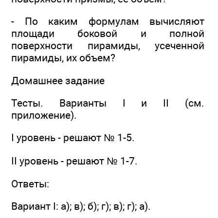
- По каким формулам вычисляют
площади боковой и полной
поверхности пирамиды, усеченной
пирамиды, их объем?
Домашнее задание
Тесты. Варианты I и II (см.
приложение).
I уровень - решают № 1-5.
II уровень - решают № 1-7.
Ответы:
Вариант I: а); в); б); г); в); г); а).