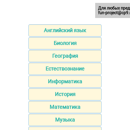
Для любых пред
fun-project@cp9.
Английский язык
Биология
География
Естествознание
Информатика
История
Математика
Музыка