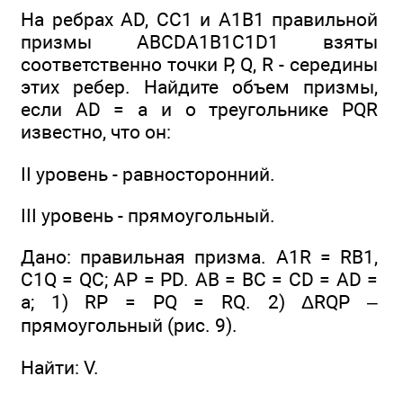
На ребрах AD, CC1 и A1B1 правильной
призмы ABCDA1B1C1D1 взяты
соответственно точки Р, Q, R - середины
этих ребер. Найдите объем призмы,
если AD = а и о треугольнике PQR
известно, что он:
II уровень - равносторонний.
III уровень - прямоугольный.
Дано: правильная призма. A1R = RB1,
C1Q = QC; AP = PD. АВ = ВС = CD = AD =
а; 1) RP = PQ = RQ. 2) ΔRQP –
прямоугольный (рис. 9).
Найти: V.