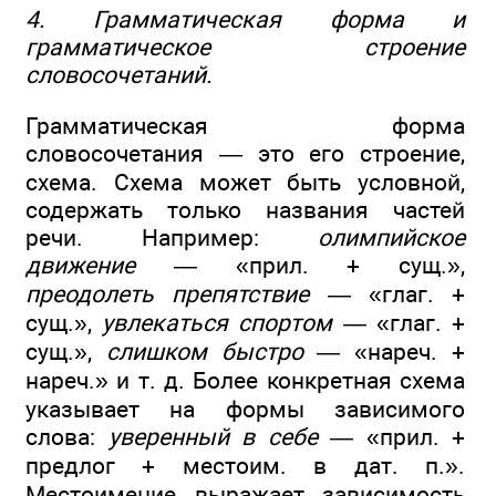
4. Грамматическая форма и
грамматическое строение
словосочетаний.
Грамматическая форма
словосочетания — это его строение,
схема. Схема может быть условной,
содержать только названия частей
речи. Например:
олимпийское
движение
— «прил. + сущ.»,
преодолеть препятствие
— «глаг. +
сущ.»,
увлекаться спортом
— «глаг. +
сущ.»,
слишком быстро
— «нареч. +
нареч.» и т. д. Более конкретная схема
указывает на формы зависимого
слова:
уверенный в себе
— «прил. +
предлог + местоим. в дат. п.».
Местоимение выражает зависимость