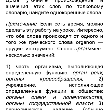
Дома уточните происхождение и
значения этих слов по толковому
словарю, найдите однокоренные слова.
Примечание.
Если есть время, можно
сделать эту работу на уроке. Интересно,
что оба слова происходят от одного и
того же греческого слова organon —
орудие, инструмент. Слово
о́рган
имеет
несколько значений:
1) часть организма, выполняющая
определенную функцию:
орган речи,
органы кровообращения
; 2)
учреждение, исполняющее
определенные функции в обществе:
органы опеки и попечительства,
органы государственной власти
; 3)
периодическое издание (обычно