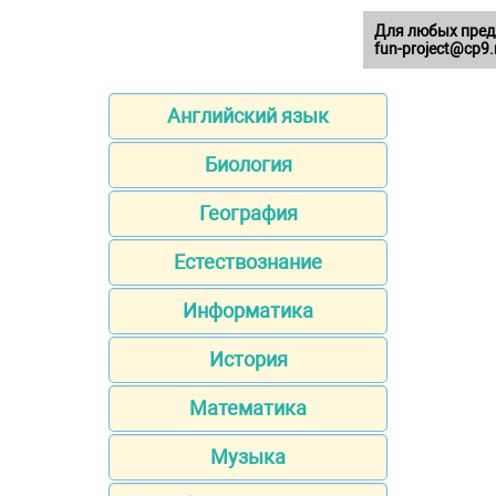
Для любых пред
fun-project@cp9.
Английский язык
Биология
География
Естествознание
Информатика
История
Математика
Музыка