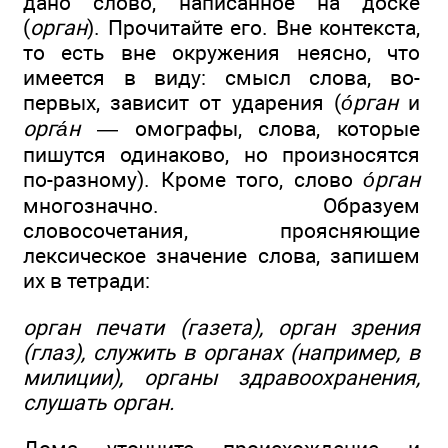
дано слово, написанное на доске
(
орган
). Прочитайте его. Вне контекста,
то есть вне окружения неясно, что
имеется в виду: смысл слова, во-
первых, зависит от ударения (
о́рган
и
орга́н
— омографы, слова, которые
пишутся одинаково, но произносятся
по-разному). Кроме того, слово
о́рган
многозначно. Образуем
словосочетания, проясняющие
лексическое значение слова, запишем
их в тетради:
орган печати
(газета), орган зрения
(глаз), служить в органах (например, в
милиции), органы здравоохранения,
слушать орган.