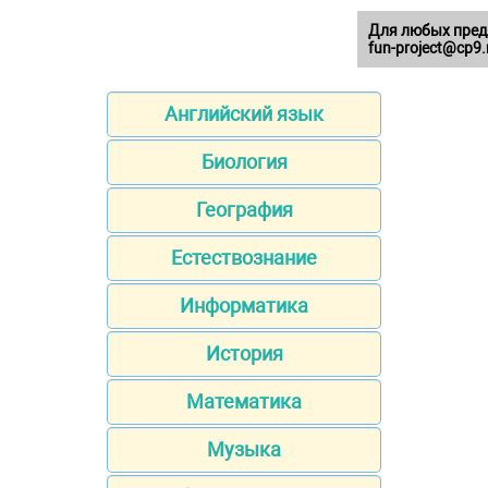
Для любых пред
fun-project@cp9.
Английский язык
Биология
География
Естествознание
Информатика
История
Математика
Музыка