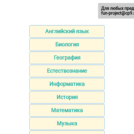
Для любых пред
fun-project@cp9.
Английский язык
Биология
География
Естествознание
Информатика
История
Математика
Музыка