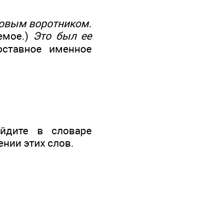
овым воротником.
емое.)
Это
был ее
тавное именное
айдите в словаре
нии этих слов.