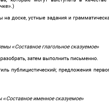
чке».)
мы на доске, устные задания и грамматичес
 темы «Составное глагольное сказуемое»
 разобрать, затем выполнить письменно.
иль публицистический; предложения перво
мы «Составное именное сказуемое»