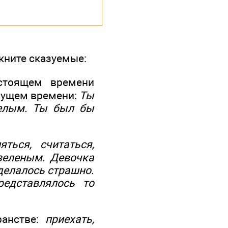
кните сказуемые:
астоящем времени
удущем времени:
Ты
елым
. Ты
был бы
яться, считаться,
зеленым
. Девочка
делалось страшно
.
редставлялось то
ранстве:
приехать,