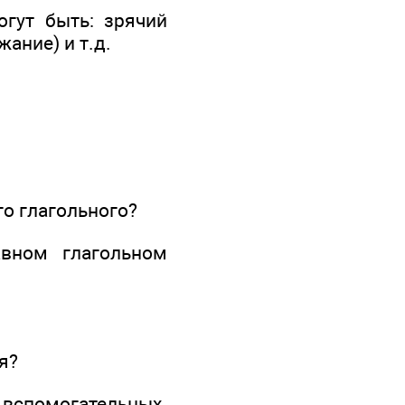
гут быть: зрячий
жание) и т.д.
го глагольного?
вном глагольном
я?
вспомогательных.