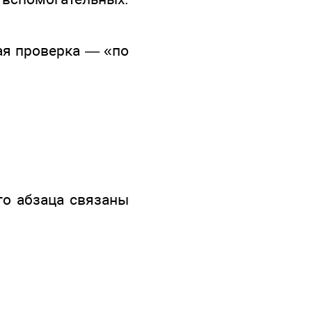
кая проверка — «по
го абзаца связаны