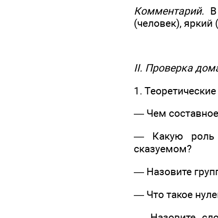
Комментарий.
В 
(человек), яркий
II. Проверка до
1. Теоретические
— Чем составное 
— Какую роль 
сказуемом?
— Назовите груп
— Что такое нуле
— Назовите сло