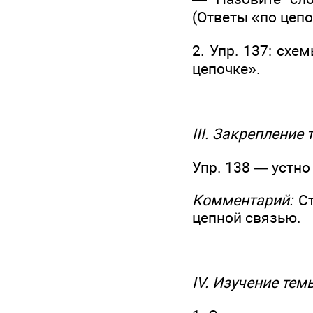
(Ответы «по цепо
2. Упр. 137: схе
цепочке».
III. Закрепление
Упр. 138 — устно
Комментарий:
Ст
цепной связью.
IV. Изучение те