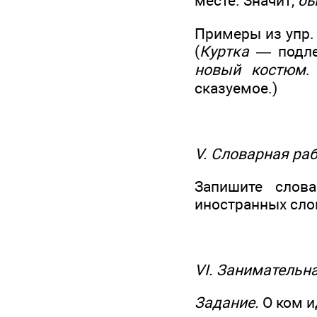
месте. Значит,
бы
Примеры из упр.
(
Куртка
— подл
новый костюм
.
сказуемое.)
V. Словарная ра
Запишите слов
иностранных сло
VI. Занимательн
Задание.
О ком и