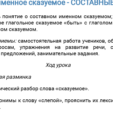
именное сказуемое - СОСТАВН
ь понятие о составном именном сказуемом;
ое глагольное сказуемое «быть» с глаголом
ном сказуемом.
риемы:
самостоятельная работа учеников, об
осам, упражнения на развитие речи, с
 предложений, занимательные задания.
Ход урока
кая разминка
ический разбор слова «сказуемое».
онимы к слову «слепой», прояснить их лекс
.