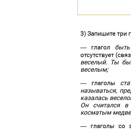
3) Запишите три 
— глагол
быть
отсутствует (свя
веселый
. Ты
бы
веселым
;
— глаголы
ста
называться, пре
казалась весело
Он
считался
в 
косматым
медве
— глаголы со з