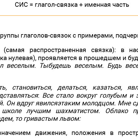
СИС = глагол-связка + именная часть
группы глаголов-связок с примерами, подчер
(самая распространенная связка): в н
зка нулевая), проявляется в прошедшем и б
л веселым
. Ты
будешь веселым
. Будь
вес
ть, становиться, делаться, казаться, явл
дставляться
:
Все
стало
вокруг
голубым и 
й
. Он вдруг
явился
этаким
молодцом
. Мне
с
школе
лучшим шахматистом
. Облако
п
дем, то
гривастым
львом
:
начением движения, положения в прост