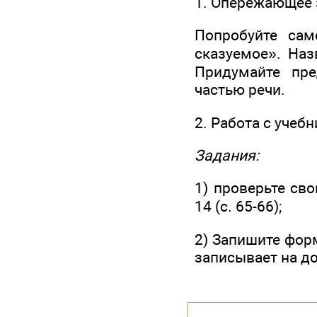
1. Опережающее 
Попробуйте сам
сказуемое». Наз
Придумайте пр
частью речи.
2. Работа с учеб
Задания:
1) проверьте св
14 (с. 65-66);
2) Запишите форм
записывает на до