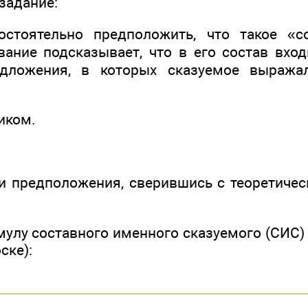
задание:
остоятельно предположить, что такое «с
вание подсказывает, что в его состав вход
едложения, в которых сказуемое выража
ником.
ои предположения, сверившись с теоретиче
улу составного именного сказуемого (СИС) 
ске):