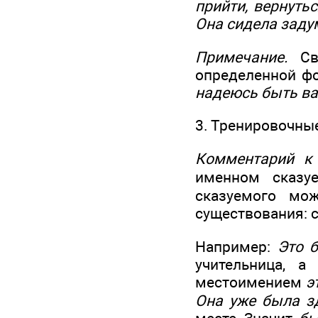
прийти, вернутьс
Она
сидела заду
Примечание.
Свя
определенной фо
надеюсь быть
в
3. Тренировочные 
Комментарий к 
именном сказу
сказуемого мо
существования: с
Например:
Это 
учительница, 
местоимением
э
Она уже была з