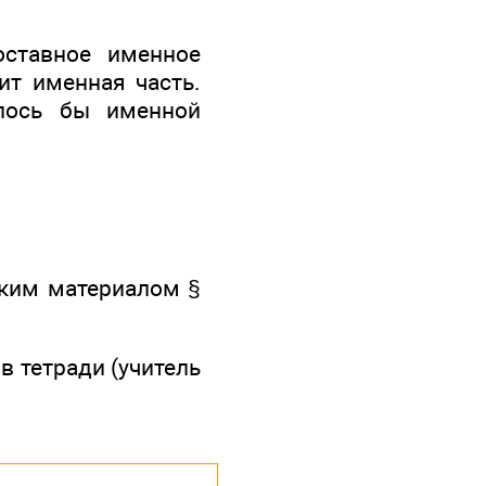
оставное именное
ит именная часть.
лось бы именной
ским материалом §
в тетради (учитель