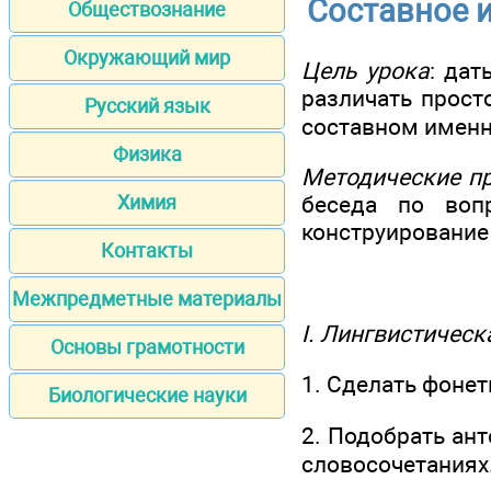
Составное 
Обществознание
Окружающий мир
Цель урока
: дат
различать прост
Русский язык
составном имен
Физика
Методические п
беседа по вопр
Химия
конструирование
Контакты
Межпредметные материалы
I. Лингвистичес
Основы грамотности
1. Сделать фонет
Биологические науки
2. Подобрать ант
словосочетаниях