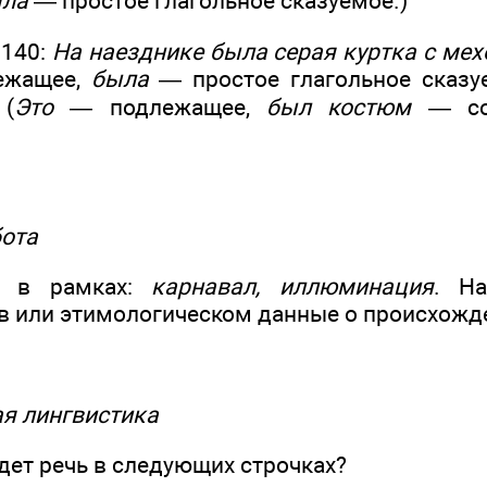
ла
— простое глагольное сказуемое.)
 140:
На наезднике была серая
куртка
с мех
ежащее,
была
— простое глагольное сказу
 (
Это
— подлежащее,
был костюм
— сос
бота
а в рамках:
карнавал, иллюминация
. Н
в или этимологическом данные о происхожде
ая лингвистика
дет речь в следующих строчках?