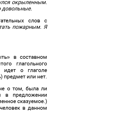
улся окрыленным
.
о довольные
.
ательных слов с
стать пожарным
. Я
ыть» в составном
ого глагольного
 идет о глаголе
) предмет или нет.
 не о том, была ли
й в предложении
менное сказуемое.)
человек в данном