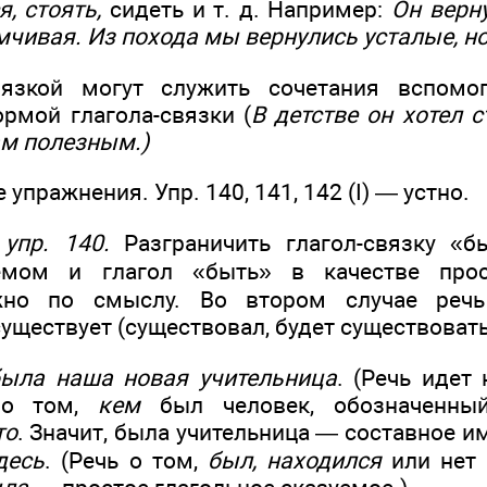
я, стоять,
сидеть и т. д. Например:
Он
верн
мчивая
. Из похода мы
вернулись усталые, н
зкой могут служить сочетания вспомог
рмой глагола-связки (
В детстве он
хотел 
ам
полезным
.)
упражнения. Упр. 140, 141, 142 (I) — устно.
упр. 140.
Разграничить глагол-связку «б
емом и глагол «быть» в качестве прост
жно по смыслу. Во втором случае речь
уществует (существовал, будет существовать
была наша новая учительница
. (Речь идет
а о том,
кем
был человек, обозначенны
то
. Значит, была учительница — составное и
десь
. (Речь о том,
был, находился
или нет 