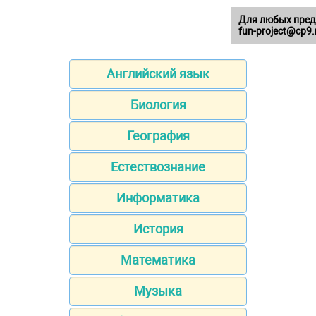
Для любых пред
fun-project@cp9.
Английский язык
Биология
География
Естествознание
Информатика
История
Математика
Музыка