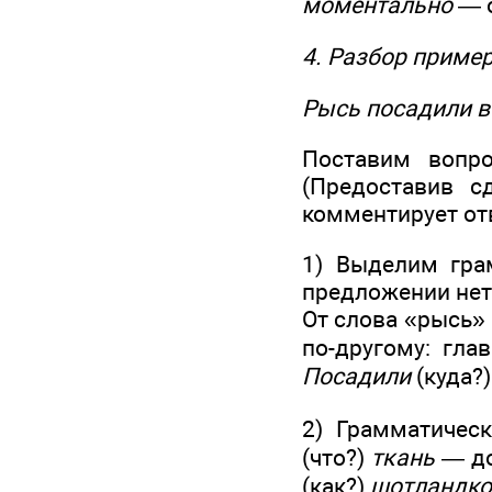
моментально
— о
4. Разбор пример
Рысь посадили в
Поставим вопро
(Предоставив с
комментирует от
1) Выделим гра
предложении нет
От слова «рысь» 
по-другому: гла
Посадили
(куда?
2) Грамматичес
(что?)
ткань
— до
(как?)
шотландко