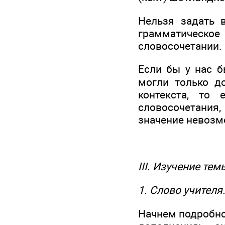
Нельзя задать
грамматическ
словосочетании.
Если бы у нас б
могли только до
контекста, то
словосочетания,
значение невозм
III. Изучение те
1. Слово учителя
Начнем подробно