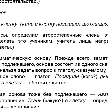
бстоятельство.)
ов.
 клетку. Ткань в клетку называют шотландко
сы, определим второстепенные члены э
делать это ученикам, учитель лишь напр
веты.)
мматическую основу. Прежде всего, замет
 подлежащего, основа состоит из одного ск
нельзя задать вопрос к глаголу-сказуемому,
вное слово — глагол.
Посадили
(кого?)
ры
)
в клетку
— обстоятельство.
кая основа тоже без подлежащего —
наз
полнение.
Ткань
(какую?)
в клетку
— опред
й
— дополнение.