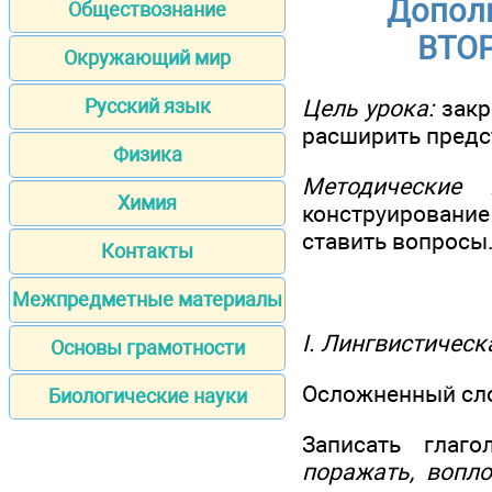
Допол
Обществознание
ВТО
Окружающий мир
Цель урока:
закр
Русский язык
расширить предс
Физика
Методические 
Химия
конструирование
ставить вопросы
Контакты
Межпредметные материалы
I. Лингвистичес
Основы грамотности
Осложненный сло
Биологические науки
Записать глаг
поражать, вопло