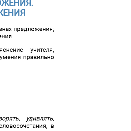
ОЖЕНИЯ.
ЖЕНИЯ
енах предложения;
ения.
снение учителя,
 умения правильно
ворять, удивлять,
ловосочетания, в