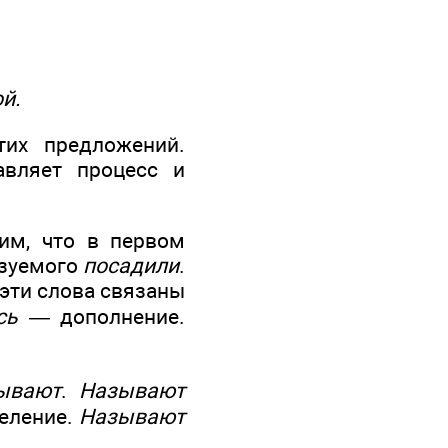
й.
тих предложений.
авляет процесс и
им, что в первом
азуемого
посадили
.
 эти слова связаны
сь
— дополнение.
ывают
.
Называют
еление.
Называют