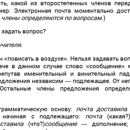
ть, какой из второстепенных членов пере
мер: Электронная почта моментально дост
 члены определяются по вопросам
.)
 задать вопрос?
учителя.
 «повисать в воздухе». Нельзя задавать во
аче в данном случае слово «сообщение» 
репутав именительный и винительный пад
едложения независим — подлежащее. От нег
 Остальные члены предложения определ
грамматическую основу:
почта доставила
, начиная с подлежащего:
почта
(какая
ставила
(что?)
сообщение
— дополнение;