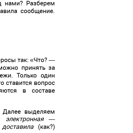
д нами? Разберем
авила сообщение.
просы так: «Что? —
можно принять за
ежи. Только один
о ставится вопрос
яются в составе
. Далее выделяем
?)
электронная
—
доставила
(как?)