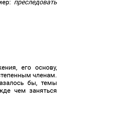
мер:
преследовать
ния, его основу,
остепенным членам.
азалось бы, темы
жде чем заняться