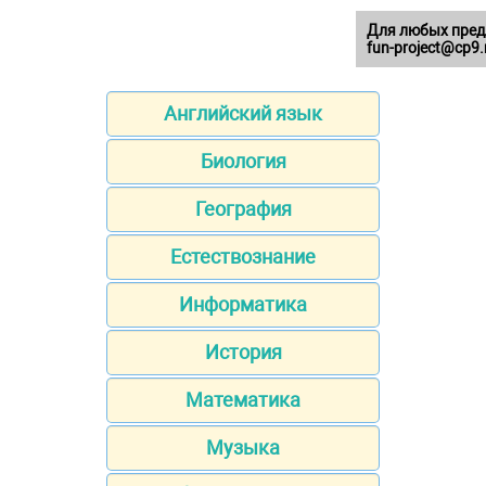
Для любых пред
fun-project@cp9.
Английский язык
Биология
География
Естествознание
Информатика
История
Математика
Музыка