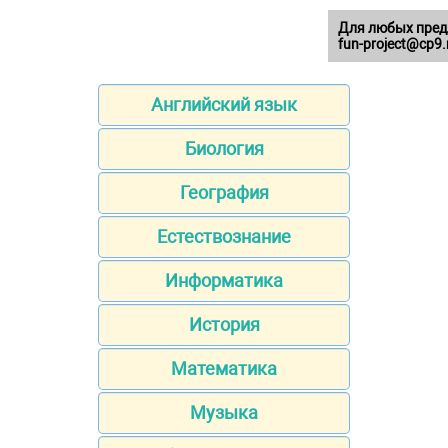
Для любых пред
fun-project@cp9.
Английский язык
Биология
География
Естествознание
Информатика
История
Математика
Музыка