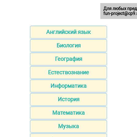
Для любых пред
fun-project@cp9.
Английский язык
Биология
География
Естествознание
Информатика
История
Математика
Музыка