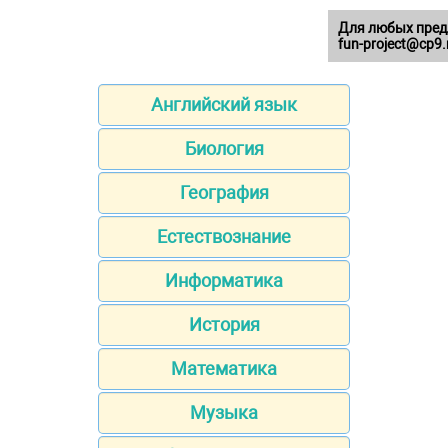
Для любых пред
fun-project@cp9.
Английский язык
Биология
География
Естествознание
Информатика
История
Математика
Музыка