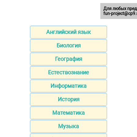
Для любых пред
fun-project@cp9.
Английский язык
Биология
География
Естествознание
Информатика
История
Математика
Музыка