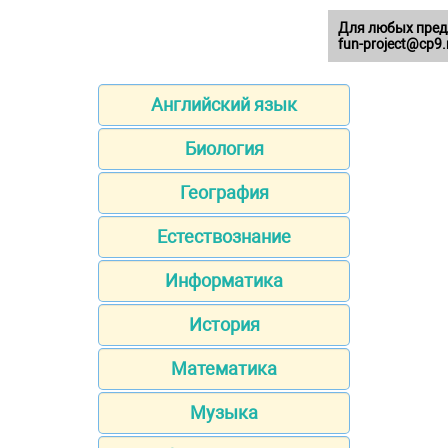
Для любых пред
fun-project@cp9.
Английский язык
Биология
География
Естествознание
Информатика
История
Математика
Музыка