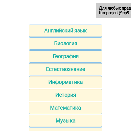
Для любых пред
fun-project@cp9.
Английский язык
Биология
География
Естествознание
Информатика
История
Математика
Музыка