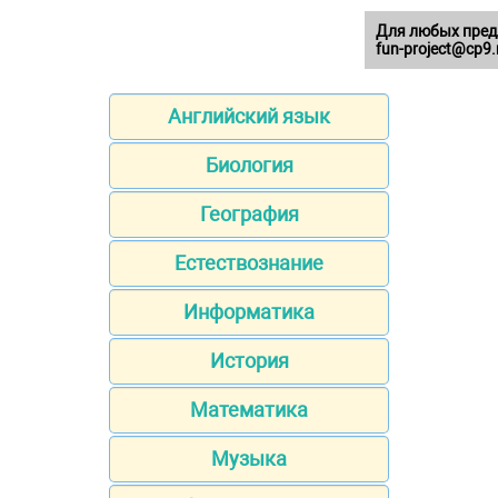
Для любых пред
fun-project@cp9.
Английский язык
Биология
География
Естествознание
Информатика
История
Математика
Музыка