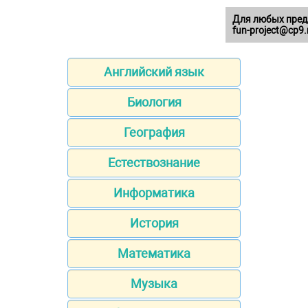
Для любых пред
fun-project@cp9.
Английский язык
Биология
География
Естествознание
Информатика
История
Математика
Музыка