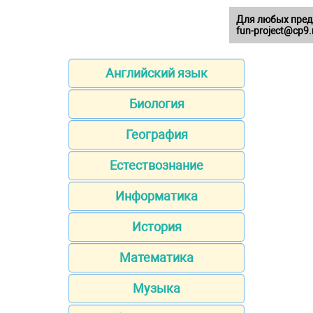
Для любых пред
fun-project@cp9.
Английский язык
Биология
География
Естествознание
Информатика
История
Математика
Музыка