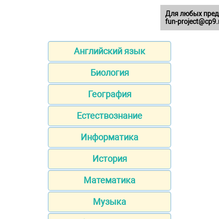
Для любых пред
fun-project@cp9.
Английский язык
Биология
География
Естествознание
Информатика
История
Математика
Музыка