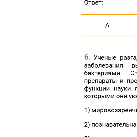
Ответ:
А
6.
Ученые разгад
заболевания 
бактериями. Э
препараты и пр
функции науки 
которыми они ук
1) мировоззренч
2) познавательна