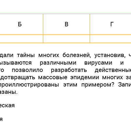
Б
В
Г
али тайны многих болезней, установив, 
вызываются различными вирусами и б
то позволило разработать действенны
едотвращать массовые эпидемии многих за
проиллюстрированы этим примером? Зап
азаны.
еская
я