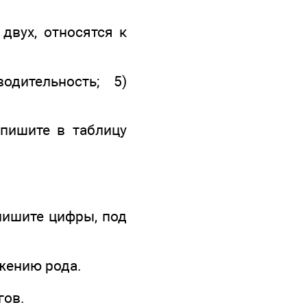
двух, относятся к
одительность; 5)
апишите в таблицу
пишите цифры, под
лжению рода.
гов.