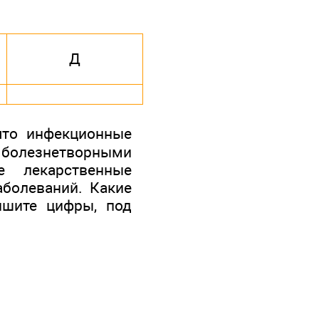
Д
что инфекционные
олезнетворными
е лекарственные
болеваний. Какие
ишите цифры, под