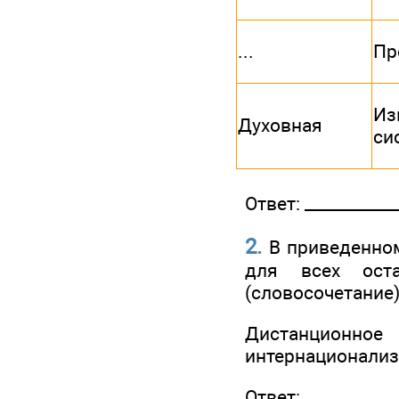
...
Пр
Из
Духовная
си
Ответ: ____________
2.
В приведенном
для всех оста
(словосочетание)
Дистанционн
интернационализ
Ответ: ____________