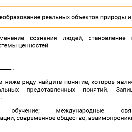
еобразование реальных объектов природы и
менение сознания людей, становление 
стемы ценностей
____ .
 ниже ряду найдите понятие, которое яв
льных представленных понятий. Зап
.
ое обучение; международные свя
ации; современное общество; взаимопроникн
____ .