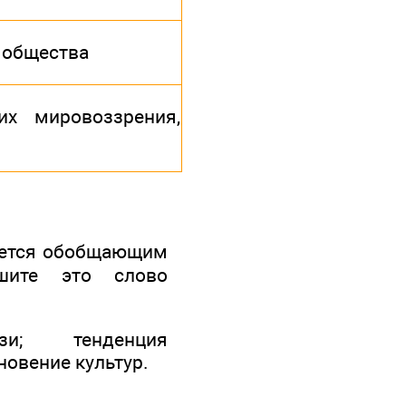
 общества
их мировоззрения,
ляется обобщающим
ишите это слово
зи; тенденция
овение культур.