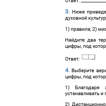
Ответ: ____________
3.
Ниже приведен
духовной культур
1) правила; 2) миф
Найдите два тер
цифры, под кото
Ответ:
4.
Выберите верн
цифры, под кото
1) Благодаря 
устанавливать и
2) Дистанционно