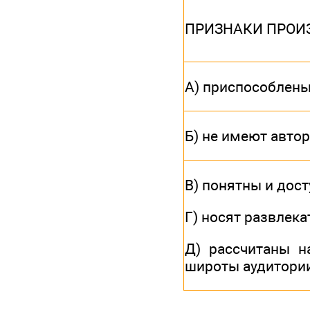
ПРИЗНАКИ ПРОИ
А) приспособлены
Б) не имеют авто
В) понятны и дос
Г) носят развлек
Д) рассчитаны н
широты аудитори