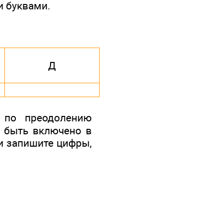
и буквами.
Д
 по преодолению
о быть включено в
и запишите цифры,