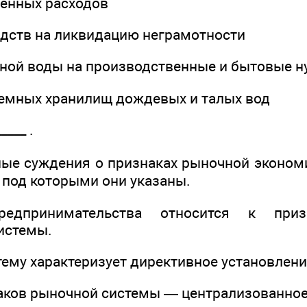
оенных расходов
едств на ликвидацию неграмотности
сной воды на производственные и бытовые 
земных хранилищ дождевых и талых вод
____ .
ые суждения о признаках рыночной эконом
 под которыми они указаны.
едпринимательства относится к при
истемы.
ему характеризует директивное установлени
наков рыночной системы — централизованное