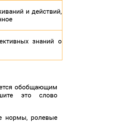
иваний и действий,
нное
ъективных знаний о
ляется обобщающим
ишите это слово
е нормы, ролевые