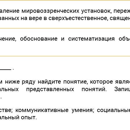
вление мировоззренческих установок, переж
ванных на вере в сверхъестественное, свяще
чение, обоснование и систематизация об
____ .
 ниже ряду найдите понятие, которое яв
льных представленных понятий. Зап
.
стве; коммуникативные умения; социальны
альный опыт.