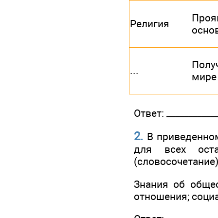
Проя
Религия
осно
Полу
...
мире
Ответ: ____________
2.
В приведенном
для всех оста
(словосочетание)
Знания об обще
отношения; соци