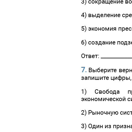
3) сокращение в
4) выделение ср
5) экономия пре
6) создание под
Ответ: ____________
7.
Выберите верн
запишите цифры,
1) Свобода пр
экономической с
2) Рыночную сист
3) Один из приз