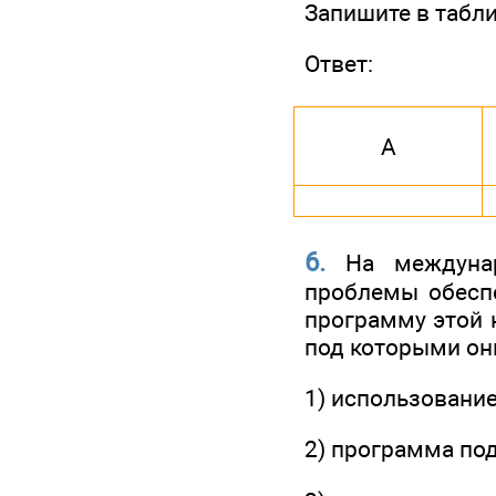
Запишите в табл
Ответ:
А
6.
На междунар
проблемы обеспе
программу этой 
под которыми он
1) использовани
2) программа по