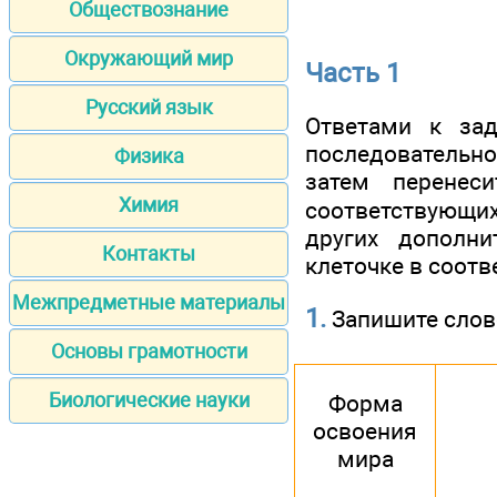
Обществознание
Окружающий мир
Часть 1
Русский язык
Ответами к зад
последовательно
Физика
затем перене
Химия
соответствующих 
других дополн
Контакты
клеточке в соот
Межпредметные материалы
1.
Запишите слово
Основы грамотности
Биологические науки
Форма
освоения
мира