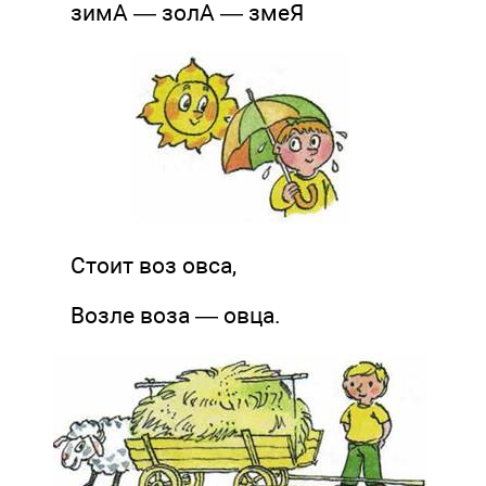
зимА — золА — змеЯ
Стоит воз овса,
Возле воза — овца.