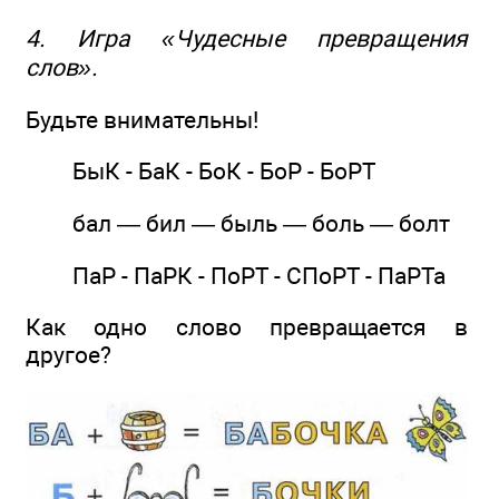
4. Игра «Чудесные превращения
слов».
Будьте внимательны!
БыК - БаК - БоК - БоР - БоРТ
бал — бил — быль — боль — болт
ПаР - ПаРК - ПоРТ - СПоРТ - ПаРТа
Как одно слово превращается в
другое?