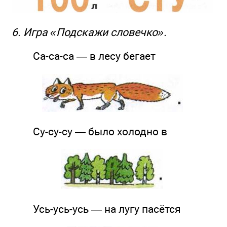
6. Игра «Подскажи словечко».
Са-са-са — в лесу бегает
Су-су-су — было холодно в
Усь-усь-усь — на лугу пасётся