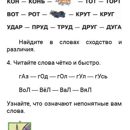
Найдите в словах сходство и
различия.
4. Читайте слова чётко и быстро.
гАз — гОд — гОл — гУл — гУсь
ВоЛ — ВёЛ — ВаЛ — ВяЛ
Узнайте, что означают непонятные вам
слова.