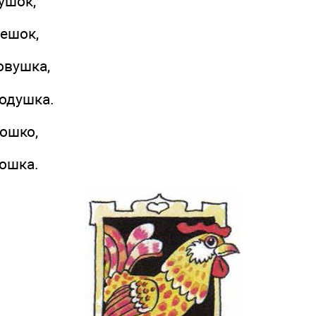
шок,
ешок,
вушка,
душка.
ошко,
ошка.