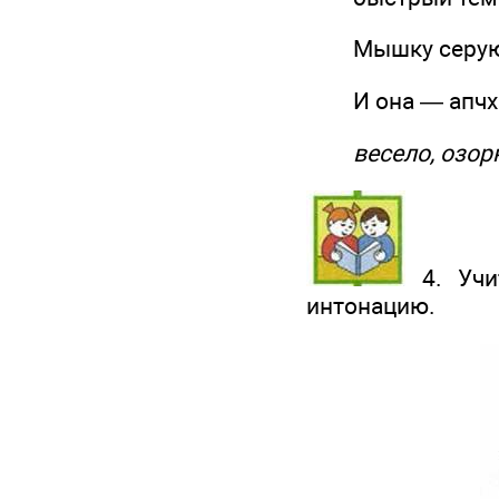
Мышку серую 
И она — апчхи
весело, озорно
4. Учит
интонацию.