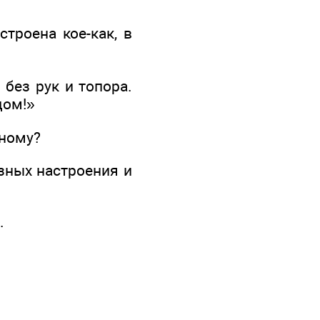
строена кое-как, в
 без рук и топора.
дом!»
зному?
зных настроения и
.