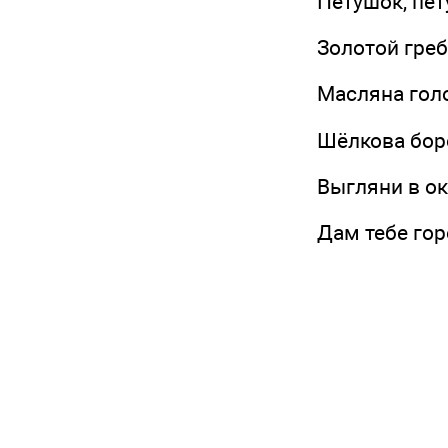
Петушок, пету
Золотой греб
Масляна голо
Шёлкова боро
Выгляни в ок
Дам тебе гор