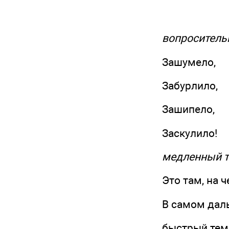
вопросительная
Зашумело,
Забурлило,
Зашипело,
Заскулило!
медленный тем
Это там, на че
В самом дальн
быстрый тем