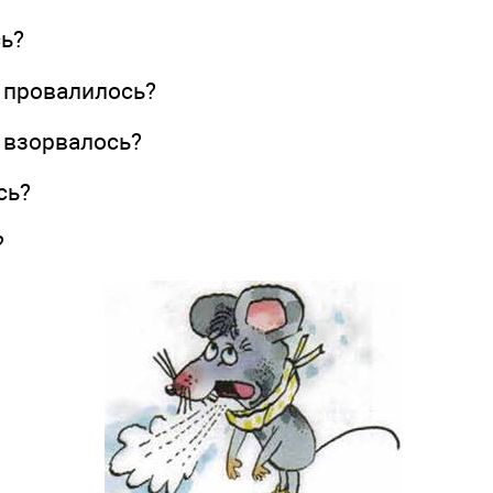
ь?
провалилось?
взорвалось?
ь?
?