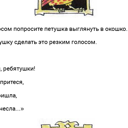
осом попросите петушка выглянуть в окошко.
ушку сделать это резким голосом.
ребятушки!
притеся,
ишла,
сла...»